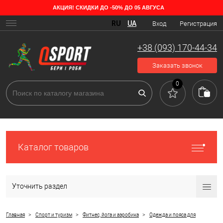
АКЦИЯ! СКИДКИ ДО -50% ДО 05 АВГУСА
Особенности спортивных топов для девушек
RU
UA
Вход
Регистрация
Активные занятия спортом меняют тело. Чаще всего увеличивается
мышечный каркас и уменьшается жировая прослойка. Поскольку в
+38 (093) 170-44-34
груди также присутствует жировая ткань, девушкам необходимо во
время тренировок использовать спортивный топ, благодаря
Заказать звонок
которому не растягивается кожа и грудь не теряет эстетический
вид.
0
Каталог товаров
Уточнить раздел
>
>
>
Главная
Спорт и туризм
Фитнес, йога и аэробика
Одежда и пояса для