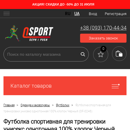
АКЦИЯ! СКИДКИ ДО -50% ДО 31 ИЮЛЯ
RU
UA
Вход
Регистрация
+38 (093) 170-44-34
Заказать звонок
0
Каталог товаров
>
>
>
Главная
Одежда и аксессуары
Футболки
Футболка спортивная для
тренировки унисекс однотонная 100% хлопок Черный (OF-0246)
Футболка спортивная для тренировки
унисекс однотонная 100% хлопок Черный