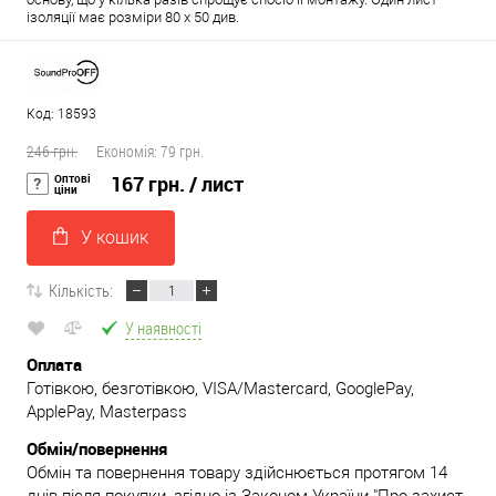
ізоляції має розміри 80 х 50 див.
Код: 18593
246 грн.
Економія:
79 грн.
Оптові
167 грн.
/ лист
ціни
У кошик
Кількість:
У наявності
Оплата
Готівкою, безготівкою, VISA/Mastercard, GooglePay,
ApplePay, Masterpass
Обмін/повернення
Обмін та повернення товару здійснюється протягом 14
днів після покупки, згідно із Законом України "Про захист