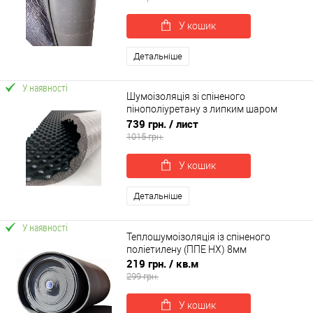
У кошик
Детальніше
У наявності
Шумоізоляція зі спіненого
пінополіуретану з липким шаром
100х50х1.5см SoundWave 15 PU (sp-
739 грн.
/ лист
0087)
1015 грн.
У кошик
Детальніше
У наявності
Теплошумоізоляція із спіненого
поліетилену (ППЕ НХ) 8мм
219 грн.
/ кв.м
299 грн.
У кошик