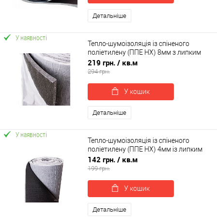
Детальніше
У наявності
Тепло-шумоізоляція із спіненого
поліетилену (ППЕ НХ) 8мм з липким
шаром
219 грн.
/ кв.м
294 грн.
У кошик
Детальніше
У наявності
Тепло-шумоізоляція із спіненого
поліетилену (ППЕ НХ) 4мм із липким
шаром
142 грн.
/ кв.м
199 грн.
У кошик
Детальніше