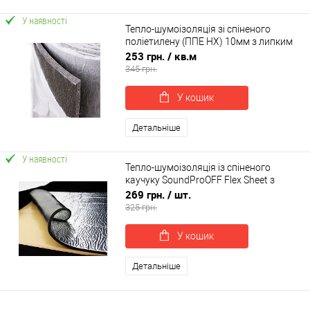
У наявності
Тепло-шумоізоляція зі спіненого
поліетилену (ППЕ НХ) 10мм з липким
шаром
253 грн.
/ кв.м
345 грн.
У кошик
Детальніше
У наявності
Тепло-шумоізоляція із спіненого
каучуку SoundProOFF Flex Sheet з
фольгою 10мм лист 80x50см
269 грн.
/ шт.
325 грн.
У кошик
Детальніше