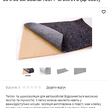
Відгуків: 0
Додати відгук
Тепло- та шумоізоляція для автомобілів! Відрізняється високою
якістю та гнучкістю. Її легко можна наклеїти навіть у
важкодоступних місцях. Ізоляція виготовлена з повсті, має клейку
основу, що у кілька разів спрощує спосіб її монтажу. Один лист