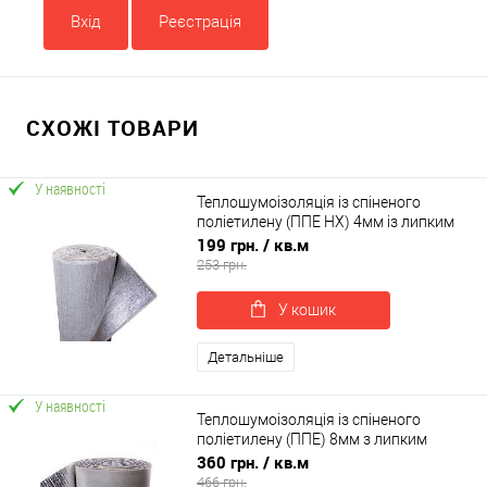
Вхід
Реєстрація
СХОЖІ ТОВАРИ
У наявності
Теплошумоізоляція із спіненого
поліетилену (ППЕ НХ) 4мм із липким
шаром +фольга
199 грн.
/ кв.м
253 грн.
У кошик
Детальніше
У наявності
Теплошумоізоляція із спіненого
поліетилену (ППЕ) 8мм з липким
шаром +фольга
360 грн.
/ кв.м
466 грн.