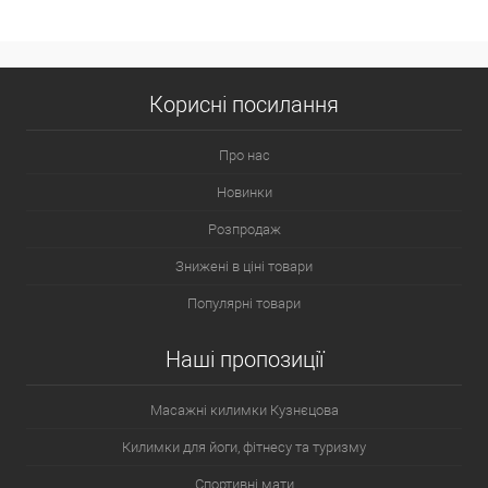
Корисні посилання
Про нас
Новинки
Розпродаж
Знижені в ціні товари
Популярні товари
Наші пропозиції
Масажні килимки Кузнєцова
Килимки для йоги, фітнесу та туризму
Спортивні мати