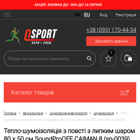
АКЦІЯ! ЗНИЖКИ ДО -50% ДО 14 ЛИПНЯ
UA
RU
Вхід
Реєстрація
+38 (093) 170-44-34
Замовити дзвінок
0
Каталог товарів
>
>
>
>
Головна
Звукоізоляція
Шумоізоляція автомобіля
Шумоізоляція
Тепло-
шумоізоляція з повсті з липким шаром 80 х 50 см SoundProOFF СAIMAN 8 (sp-0039)
Тепло-шумоізоляція з повсті з липким шаром
80 х 50 см SoundProOFF СAIMAN 8 (sp-0039)