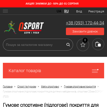
АКЦІЯ! ЗНИЖКИ ДО -50% ДО 01 СЕРПНЯ
UA
RU
Вхід
Реєстрація
+38 (093) 170-44-34
Замовити дзвінок
0
Каталог товарів
>
>
>
>
Головна
Спорт та туризм
Мати спортивні
Гумове спортивне покриття
Гумове спортивне (підлогове) покриття для дитячих майданчиків, спортзал 20мм OSPORT
(П20)
Гумове спортивне (підлогове) покриття для