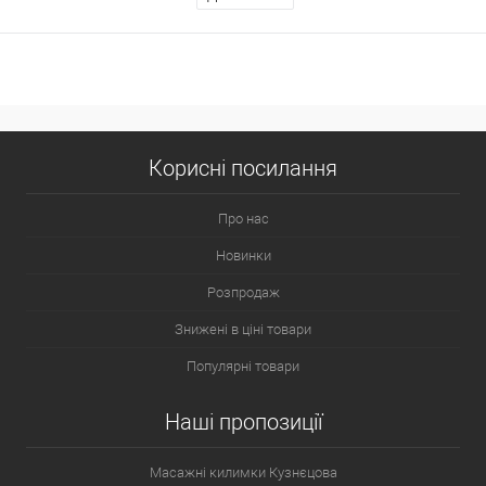
Корисні посилання
Про нас
Новинки
Розпродаж
Знижені в ціні товари
Популярні товари
Наші пропозиції
Масажні килимки Кузнєцова