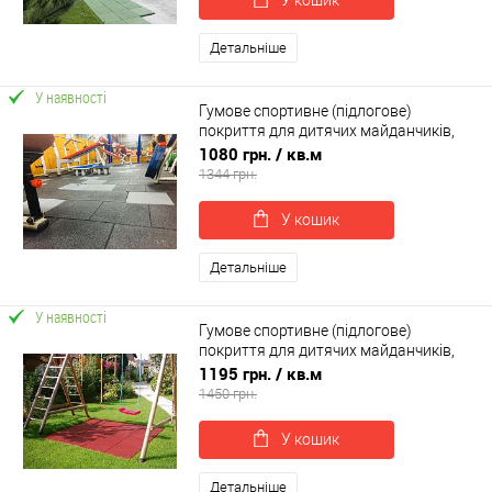
Детальніше
У наявності
Гумове спортивне (підлогове)
покриття для дитячих майданчиків,
спортзал 30мм OSPORT (П30)
1080 грн.
/ кв.м
1344 грн.
У кошик
Детальніше
У наявності
Гумове спортивне (підлогове)
покриття для дитячих майданчиків,
спортзал 35мм OSPORT (П35)
1195 грн.
/ кв.м
1450 грн.
У кошик
Детальніше