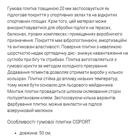
Гумова плитка товщиною 20 мм застосовується як
підлогове покриття у спортивних залах та на відкритих
спортивних площах. Крім того, цей матеріал може
використовуватися для обробки підлоги на терасах,
балконах, ігрових комплексах і приміщеннях виробничого
призначення. Покриття має вібропоглинаючі, амортизаційні
та антиковзні властивості. Поверхня плитки з невеликою
шорсткістю надає ортпедичну дію - знижує навантаження на
суглоби при бігу та стрибках. Плитка виготовляється з
гумової крихти за методом холодного пресування.
Додавання пігментів дозволяє отримати вироби у кількох
кольорах. Плитка стійка до впливу низьких температур,
тому може бути основою для льодового майданчика.
Монтаж плитки провадиться шляхом склеювання сторін
поліуретановим клеєм. Застосовуючи кілька варіантів
фарбування плитки, можна викласти на підлозі
візерунковий малюнок
Особливості гумової плитки OSPORT
довжина: 50 см;