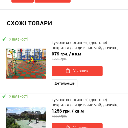
СХОЖІ ТОВАРИ
У наявності
Гумове спортивне (підлогове)
покриття для дитячих майданчиків,
спортзал 25мм OSPORT (П25)
979 грн.
/ кв.м
1221 грн.
У кошик
Детальніше
У наявності
Гумове спортивне (підлогове)
покриття для дитячих майданчиків,
спортзал 40мм OSPORT (П40)
1256 грн.
/ кв.м
1550 грн.
У кошик