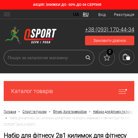
АКЦІЯ! ЗНИЖКИ ДО -50% ДО 04 СЕРПНЯ
UA
RU
Вхід
Реєстрація
+38 (093) 170-44-34
Замовити дзвінок
0
Каталог товарів
>
>
>
Головна
Спорт та туризм
Фітнес, йога та аеробіка
Набори для фітнесу та йоги
>
Набір для фітнесу 2в1 килимок для фітнесу та спорту (каремат) + гантелі 2шт по 3 кг
OSPORT Set 6 (n-0037)
Набір для фітнесу 2в1 килимок для фітнесу