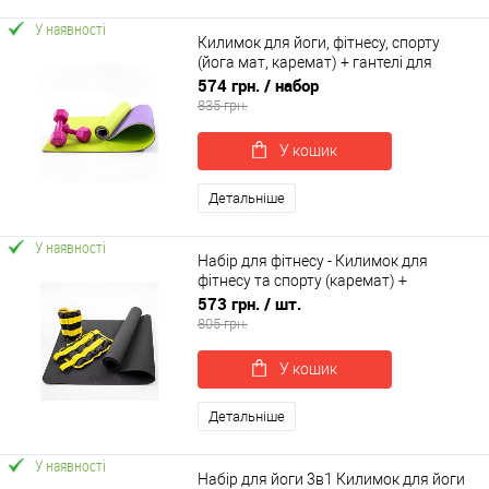
У наявності
Килимок для йоги, фітнесу, спорту
(йога мат, каремат) + гантелі для
фітнесу 2шт по 2кг OSPORT Set 77 (n-
574 грн.
/ набор
0107)
835 грн.
У кошик
Детальніше
У наявності
Набір для фітнесу - Килимок для
фітнесу та спорту (каремат) +
обтяжувачі 2шт по 1.5 кг OSPORT Set
573 грн.
/ шт.
37 (n-0068)
805 грн.
У кошик
Детальніше
У наявності
Набір для йоги 3в1 Килимок для йоги