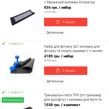
+ Масажний килимок Аплікатор
Кузнєцова + валик OSPORT Set 32 (n-
934 грн.
/ набор
0063)
1310 грн.
У кошик
Детальніше
У наявності
Набір для фітнесу 2в1 килимок для
фітнесу та спорту (каремат) + гантелі
2шт по 10 кг OSPORT Set 25 (n-0056)
4185 грн.
/ набор
5799 грн.
У кошик
Детальніше
У наявності
Тренувальні петлі ТРХ (trx тренажер
для кросфіту) + килимок для йоги та
Рекомендуємо
фітнесу OSPORT Set 57 (n-0087)
1038 грн.
/ комплект