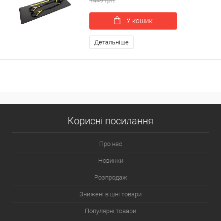
1449 грн.
У кошик
Детальніше
Корисні посилання
Про нас
Новинки
Розпродаж
Знижені в ціні товари
Популярні товари