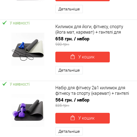
Детальніше
У наявності
Килимок для йоги, фітнесу, спорту
(йога мат, каремат) + гантелі для
фітнесу 2шт по 0.5кг OSPORT Set 62 (n-
658 грн.
/ набор
0092)
930 грн.
У кошик
Детальніше
У наявності
Набір для фітнесу 2в1 килимок для
фітнесу та спорту (каремат) + гантелі
2шт по 2 кг OSPORT Set 4 (n-0035)
564 грн.
/ набор
835 грн.
У кошик
Детальніше