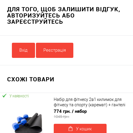
ДЛЯ ТОГО, ЩОБ ЗАЛИШИТИ ВІДГУК,
АВТОРИЗУЙТЕСЬ АБО
ЗАРЕЄСТРУЙТЕСЬ
Вхід
Реєстрація
СХОЖІ ТОВАРИ
У наявності
Набір для фітнесу 2в1 килимок для
фітнесу та спорту (каремат) + гантелі
2шт по 4 кг OSPORT Set 8 (n-0039)
774 грн.
/ набор
1045 грн.
У кошик