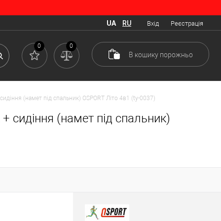
UA
RU
Вхід
Реєстрація
0
0
В кошику
порожньо
идіння (намет під спальник) OSPORT Літо 4в1 (ty-0037)
+ сидіння (намет під спальник)