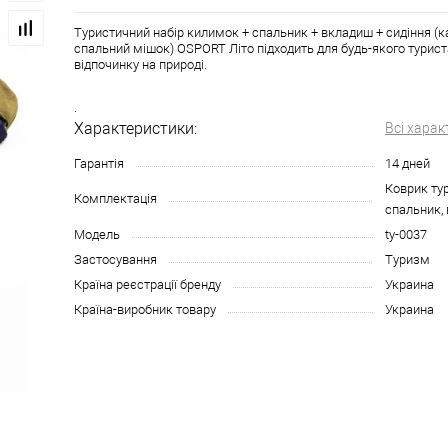
Туристичний набір килимок + спальник + вкладиш + сидіння (к
спальний мішок) OSPORT Літо підходить для будь-якого турис
відпочинку на природі.
.
Характеристики:
Всі харак
Гарантія
14 дней
Коврик ту
Комплектація
спальник,
Модель
ty-0037
Застосування
Туризм
Країна реєстрації бренду
Украина
Країна-виробник товару
Украина