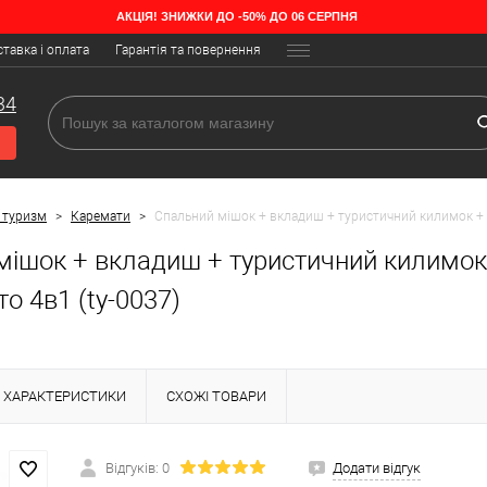
АКЦІЯ! ЗНИЖКИ ДО -50% ДО 06 СЕРПНЯ
тавка і оплата
Гарантія та повернення
34
 туризм
>
Каремати
>
Спальний мішок + вкладиш + туристичний килимок + с
ішок + вкладиш + туристичний килимок 
о 4в1 (ty-0037)
ХАРАКТЕРИСТИКИ
СХОЖІ ТОВАРИ
Відгуків: 0
Додати відгук