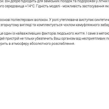
и. Він добре підходить для заміських поїздок та подорожей у літній 
 середовища +14°C. Гідність моделі - можливість застосування як 
основі поліестерових волокон. У ролі утеплювача виступає синтетич
 у згорнутому вигляді та комплектується чохлом камуфляжного заба
 це один із найважливіших факторів людського життя. І саме з мето
ей пристрій не тільки убезпечить Ваш організм від несприятливих п
нурить в атмосферу абсолютного розслаблення.