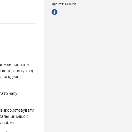
Гарантія: 14 дней
 завжди повинна
кості, врятує від
для вдень і
гато часу
а використовувати
спальний мішок,
плообмін.