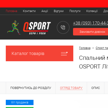
Головна
Контакти
Акції
Відгуки
Послуги
Колекції
Дос
+38 (093) 170-44-
Замовити дзвінок
Головна
>
Спорт та
Каталог товарів
Спальний м
OSPORT Літ
ПОВЕРНУТИСЬ ДО РОЗДІЛУ
ОГЛЯД ТОВАРУ
ОПИС
Хіт продажів