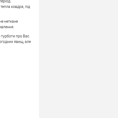
період.
тепла ковдра, під
не неткане
рвлення.
ю турботи про Вас
огодних явищ, але