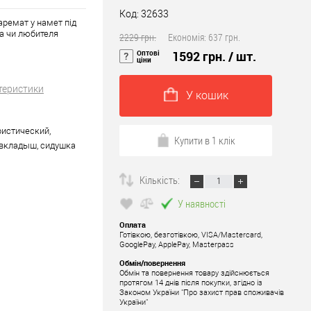
Код: 32633
аремат у намет під
та чи любителя
2229 грн.
Економія:
637 грн.
Оптові
1592 грн.
/ шт.
ціни
теристики
У кошик
ристический,
Купити в 1 клік
 вкладыш, сидушка
Кількість:
У наявності
Оплата
Готівкою, безготівкою, VISA/Mastercard,
GooglePay, ApplePay, Masterpass
Обмін/повернення
Обмін та повернення товару здійснюється
протягом 14 днів після покупки, згідно із
Законом України "Про захист прав споживачів
України"