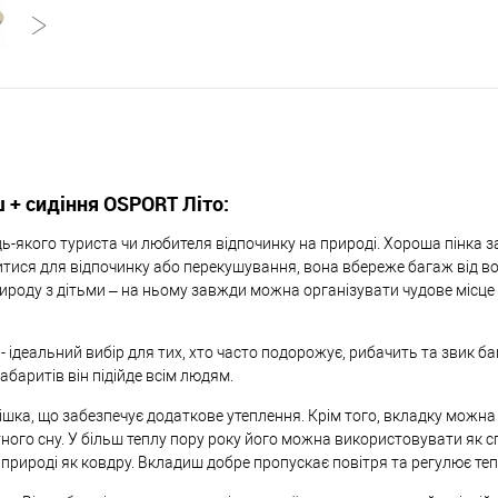
 + сидіння OSPORT Літо:
удь-якого туриста чи любителя відпочинку на природі. Хороша пінка
тися для відпочинку або перекушування, вона вбереже багаж від вог
ироду з дітьми – на ньому завжди можна організувати чудове місце 
ідеальний вибір для тих, хто часто подорожує, рибачить та звик ба
абаритів він підійде всім людям.
шка, що забезпечує додаткове утеплення. Крім того, вкладку можн
ного сну. У більш теплу пору року його можна використовувати як 
природі як ковдру. Вкладиш добре пропускає повітря та регулює те