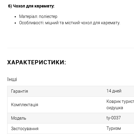
6) Чохол для каремату:
Матеріал: поліестер
Особливості: міцний та місткий чохол для каремату.
ХАРАКТЕРИСТИКИ:
Інші
14 дней
Гарантія
Коврик турис
Комплектація
сидушка
ty-0037
Модель
Туризм
Застосування