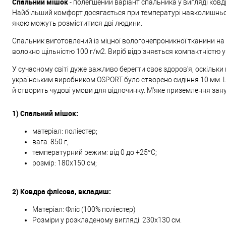
Спальний мішок
- полегшений варіант спальника у вигляді ковдр
Найбільший комфорт досягається при температурі навколишнього
якою можуть розміститися дві людини.
Спальник виготовлений із міцної вологонепроникної тканини на 
волокно щільністю 100 г/м2. Виріб відрізняється компактністю
У сучасному світі дуже важливо берегти своє здоров'я, оскільки
українським виробником OSPORT було створено сидіння 10 мм. Ц
й створить чудові умови для відпочинку. М'яке приземлення за
1)
Спальний мішок:
матеріал: поліестер;
вага: 850 г;
температурний режим: від 0 до +25°C;
розмір: 180х150 см;
2) Ковдра флісова, вкладиш:
Матеріал: Фліс (100% поліестер)
Розміри у розкладеному вигляді: 230х130 см.