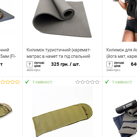
ичний
Килимок туристичний (каремат-
Килимок для йо
5мм (FI-
матрас в намет та під спальний
(йога мат, кар
мішок) OSPORT Похід 8мм (ty-0015)
OSPORT Mat Pro
Оптові
Оптові
ст
325 грн.
/ шт.
64
ціни
ціни
499 грн.
949 грн.
У наявності
У наявності
У кошик
Купити в 1 клік
До
Купити в 1 кл
ння
порівняння
аявності
У вибране
У наявності
У вибране