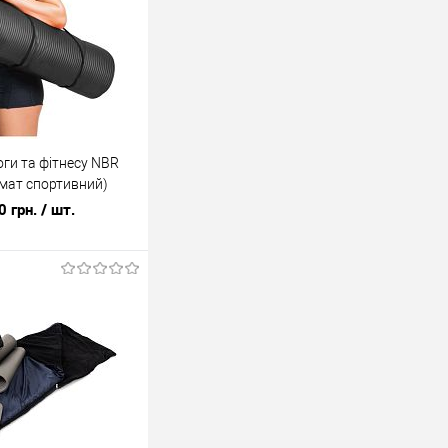
ги та фітнесу NBR
емат спортивний)
 1.5см (FI-0135)
0 грн.
/ шт.
У кошик
ік
До
порівняння
У наявності