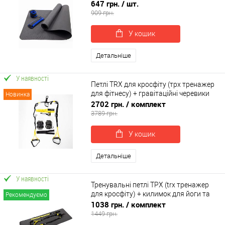
обважнювачі 2шт по 1 кг OSPORT Set
647 грн.
/ шт.
46 (n-0076)
909 грн.
У кошик
Детальніше
У наявності
Петлі TRX для кросфіту (трх тренажер
для фітнесу) + гравітаційні черевики
Новинка
для турніку OSPORT Set 54 (n-0084)
2702 грн.
/ комплект
3789 грн.
У кошик
Детальніше
У наявності
Тренувальні петлі ТРХ (trx тренажер
для кросфіту) + килимок для йоги та
Рекомендуємо
фітнесу OSPORT Set 57 (n-0087)
1038 грн.
/ комплект
1449 грн.