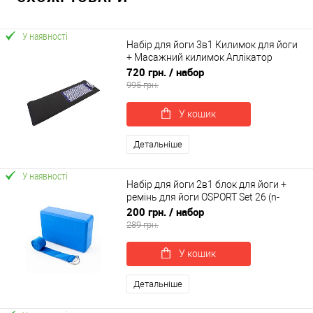
У наявності
Набір для йоги 3в1 Килимок для йоги
+ Масажний килимок Аплікатор
Кузнєцова + валик OSPORT Set 31 (n-
720 грн.
/ набор
0062)
995 грн.
У кошик
Детальніше
У наявності
Набір для йоги 2в1 блок для йоги +
ремінь для йоги OSPORT Set 26 (n-
0057)
200 грн.
/ набор
289 грн.
У кошик
Детальніше