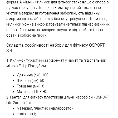
форми. А міцний килимок для фітнесу стане вашою опорою
під час тренувань. Товщина 8 мм і сучасний, екологічно
чистий матеріал виготовлення забезпечують відмінну
амортизацію та абсолютну безпеку тренуючого. Крім того,
килимок можна використовувати не тільки під час фізичних
вправ - його можна використовувати під час його і навіть
брати з собою на пікнік!
Склад та особливості набору для фітнесу OSPORT
Set:
1. Килимок туристичний (каремат у намет та під спальний
мішок) FitUp Похід 8мм
Довжина (см): 180
Ширина (см): 50
Товщина (мм): 8
Матеріал: ППЕ НХ
2. Гантелі для фітнесу пластикові цільні (нерозбірні) OSPORT
Lite 2шт по 2 кг.
матеріал: пластик, кевларобетон;
колір: різні;