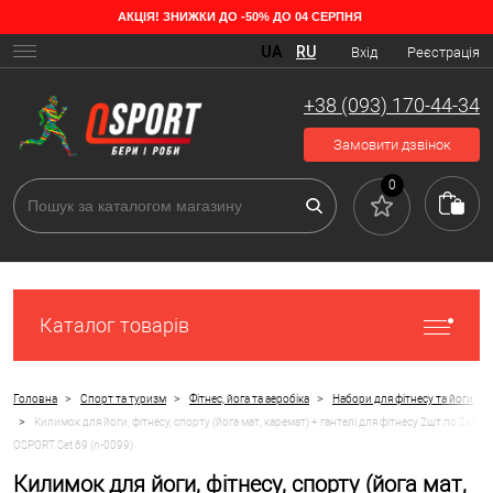
АКЦІЯ! ЗНИЖКИ ДО -50% ДО 04 СЕРПНЯ
UA
RU
Вхід
Реєстрація
+38 (093) 170-44-34
Замовити дзвінок
0
Каталог товарів
>
>
>
Головна
Спорт та туризм
Фітнес, йога та аеробіка
Набори для фітнесу та йоги
>
Килимок для йоги, фітнесу, спорту (йога мат, каремат) + гантелі для фітнесу 2шт по 2кг
OSPORT Set 69 (n-0099)
Килимок для йоги, фітнесу, спорту (йога мат,