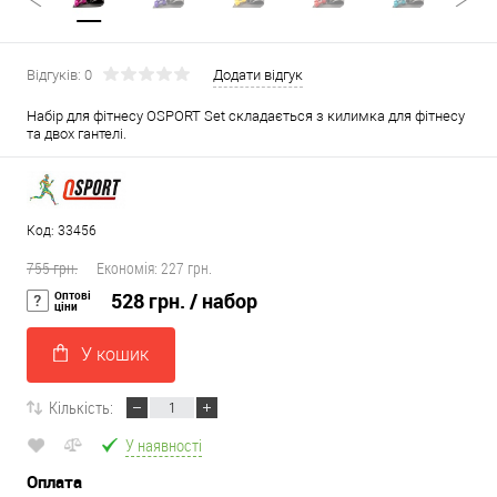
Відгуків: 0
Додати відгук
Набір для фітнесу OSPORT Set складається з килимка для фітнесу
та двох гантелі.
Код: 33456
755 грн.
Економія:
227 грн.
Оптові
528 грн.
/ набор
ціни
У кошик
Кількість:
У наявності
Оплата