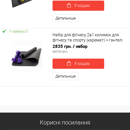
У кошик
Детальніше
У наявності
Набір для фітнесу 2в1 килимок для
фітнесу та спорту (каремат) + гантелі
2шт по 6 кг OSPORT Set 21 (n-0052)
2835 грн.
/ набор
3475 грн.
У кошик
Детальніше
Корисні посилання