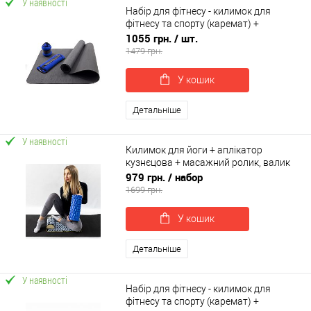
У наявності
Набір для фітнесу - килимок для
фітнесу та спорту (каремат) +
обважнювачі 2шт по 3 кг OSPORT Set
1055 грн.
/ шт.
50 (n-0080)
1479 грн.
У кошик
Детальніше
У наявності
Килимок для йоги + аплікатор
кузнєцова + масажний ролик, валик
для масажу мфр рол OSPORT Set 111
979 грн.
/ набор
(n-0144)
1699 грн.
У кошик
Детальніше
У наявності
Набір для фітнесу - килимок для
фітнесу та спорту (каремат) +