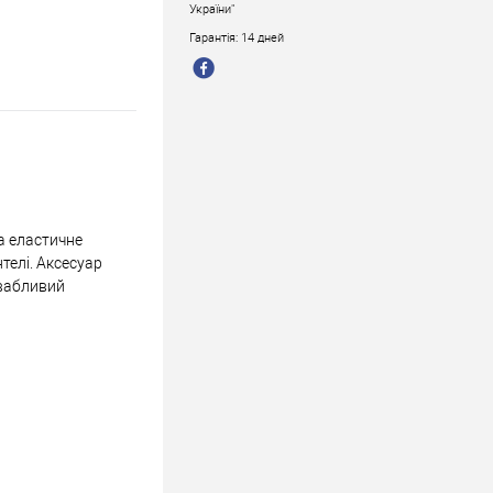
України"
Гарантія: 14 дней
а еластичне
телі. Аксесуар
ивабливий