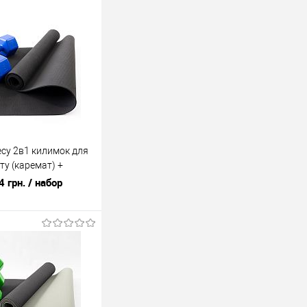
есу 2в1 килимок для
ту (каремат) +
4 кг OSPORT Set 8 (n-
4 грн.
/ набор
У кошик
ік
До
порівняння
У наявності