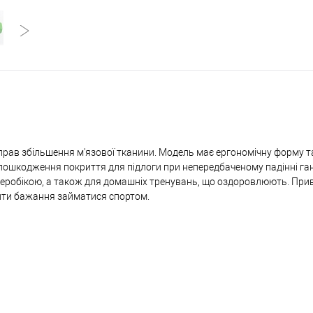
 вправ збільшення м'язової тканини. Модель має ергономічну форму т
пошкодження покриття для підлоги при непередбаченому падінні ган
аеробікою, а також для домашніх тренувань, що оздоровлюють. Пр
дити бажання займатися спортом.