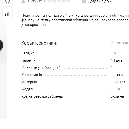
Відгуків: 0
Додати відгук
Пластикові гантелі вагою 1.5 кг - відповідний варіант обтяженн
фітнесу. Гантелі у пластиковій оболонці мають яскраве забарв
у використанні.
.
Характеристики:
Всі харак
Вага, кг
1.5
Гарантія
14 днів
Кількість у наборі (шт.)
1
Конструкція
Цілісна
Матеріал
Пластик
Модель
OF-0114
Країна реєстрації бренду
Україна