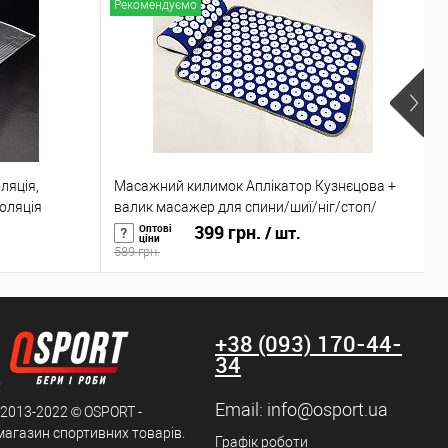
Рекомендуємо
Н
ляція,
Масажний килимок Аплікатор Кузнєцова +
К
оляція
валик масажер для спини/шиї/ніг/стоп/
к
p-0001)
голови/тіла OSPORT (n-0002)
399 грн.
6
Оптові
/ шт.
ціни
589 грн.
8
+38 (093) 170-44-
34
Email:
info@osport.ua
 2013-2022 © OSPORT -
магазин спортивних товарів.
Графік роботи