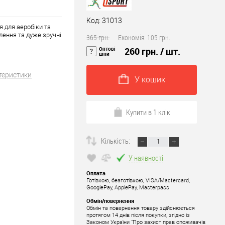
Код: 31013
я для аеробіки та
лення та дуже зручні
365 грн.
Економія:
105 грн.
Оптові
260 грн.
/ шт.
ціни
теристики
У кошик
Купити в 1 клік
Кількість:
У наявності
Оплата
Готівкою, безготівкою, VISA/Mastercard,
GooglePay, ApplePay, Masterpass
Обмін/повернення
Обмін та повернення товару здійснюється
протягом 14 днів після покупки, згідно із
Законом України "Про захист прав споживачів