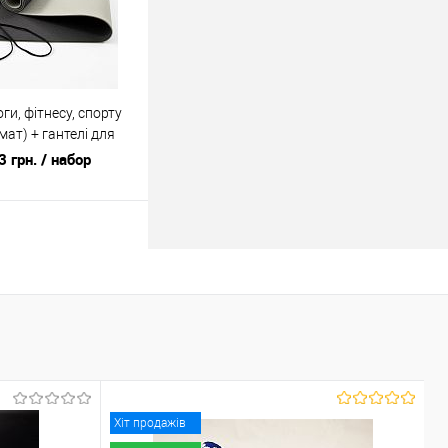
ги, фітнесу, спорту
мат) + гантелі для
 3кг OSPORT Set 65
3 грн.
/ набор
У кошик
ік
До
порівняння
У наявності
Хіт продажів
Х