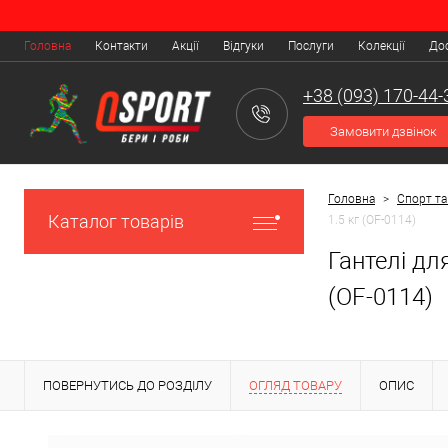
Головна
Контакти
Акції
Відгуки
Послуги
Колекції
Дос
+38 (093) 170-44-
Замовити дзвінок
Головна
>
Спорт та
Каталог товарів
1.5 кг (OF-0114)
Гантелі дл
(OF-0114)
ПОВЕРНУТИСЬ ДО РОЗДІЛУ
ОГЛЯД ТОВАРУ
ОПИС