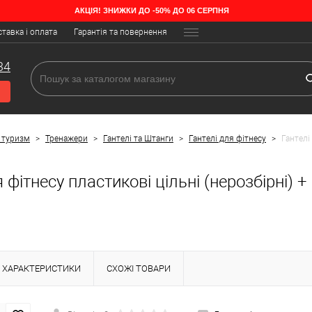
АКЦІЯ! ЗНИЖКИ ДО -50% ДО 06 СЕРПНЯ
тавка і оплата
Гарантія та повернення
34
 туризм
>
Тренажери
>
Гантелі та Штанги
>
Гантелі для фітнесу
>
Гантелі
я фітнесу пластикові цільні (нерозбірні) 
ХАРАКТЕРИСТИКИ
СХОЖІ ТОВАРИ