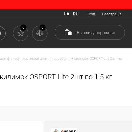
UA
RU
Вхід
Реєстрація
0
0
В кошику
порожньо
 для фітнесу пластикові цільні (нерозбірні) + килимок OSPORT Lite 2шт по
+ килимок OSPORT Lite 2шт по 1.5 кг