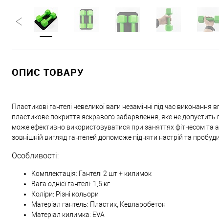
ОПИС ТОВАРУ
Пластикові гантелі невеликої ваги незамінні під час виконання
пластикове покриття яскравого забарвлення, яке не допустить 
може ефективно використовуватися при заняттях фітнесом та 
зовнішній вигляд гантелей допоможе підняти настрій та пробу
Особливості:
Комплектація: Гантелі 2 шт + килимок
Вага однієї гантелі: 1,5 кг
Коліри: Різні кольори
Матеріал гантель: Пластик, Кевларобетон
Матеріал килимка: EVA