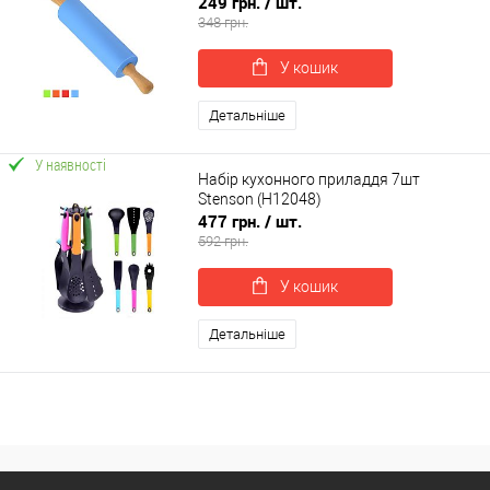
249 грн.
/ шт.
348 грн.
У кошик
Детальніше
У наявності
Набір кухонного приладдя 7шт
Stenson (H12048)
477 грн.
/ шт.
592 грн.
У кошик
Детальніше