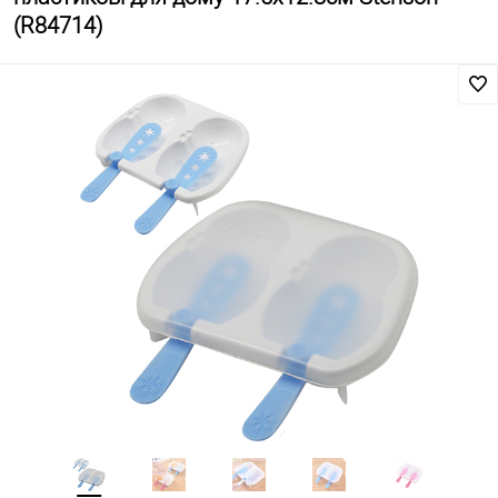
(R84714)