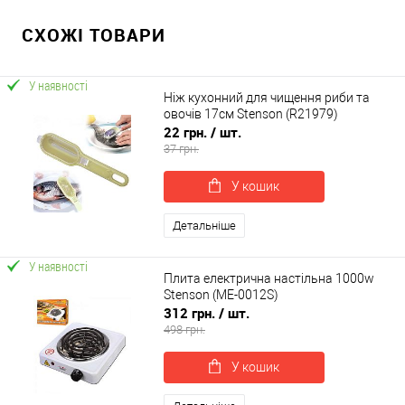
СХОЖІ ТОВАРИ
У наявності
Ніж кухонний для чищення риби та
овочів 17см Stenson (R21979)
22 грн.
/ шт.
37 грн.
У кошик
Детальніше
У наявності
Плита електрична настільна 1000w
Stenson (ME-0012S)
312 грн.
/ шт.
498 грн.
У кошик