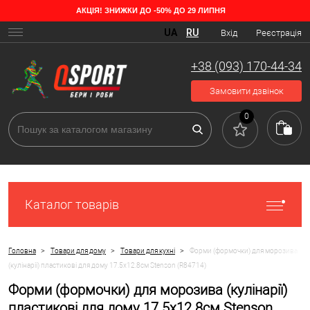
АКЦІЯ! ЗНИЖКИ ДО -50% ДО 29 ЛИПНЯ
UA
RU
Вхід
Реєстрація
+38 (093) 170-44-34
Замовити дзвінок
0
Каталог товарів
>
>
>
Головна
Товари для дому
Товари для кухні
Форми (формочки) для морозива
(кулінарії) пластикові для дому 17.5x12.8см Stenson (R84714)
Форми (формочки) для морозива (кулінарії)
пластикові для дому 17.5x12.8см Stenson