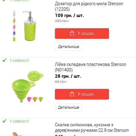
Дозатор для рідкого мила Stenson
(12205)
109 грн.
/ шт.
350 грн.
У кошик
Детальніше
У наявності
Лійка складана пластикова Stenson
(N01400)
28 грн.
/ шт.
63 грн.
У кошик
Детальніше
У наявності
Скалка силіконова, кухонна з
дерев'яними ручками 22.9 см Stenson
(MH-3396)