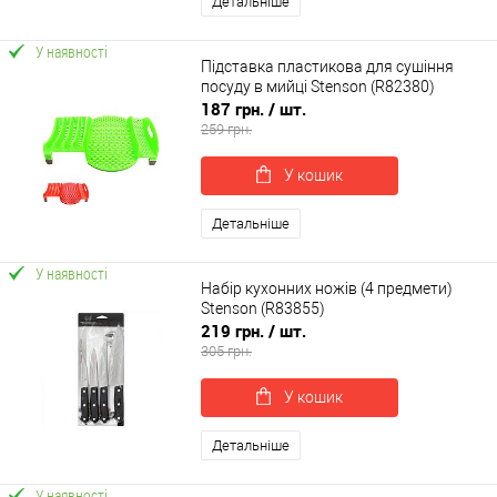
Детальніше
У наявності
Підставка пластикова для сушіння
посуду в мийці Stenson (R82380)
187 грн.
/ шт.
259 грн.
У кошик
Детальніше
У наявності
Набір кухонних ножів (4 предмети)
Stenson (R83855)
219 грн.
/ шт.
305 грн.
У кошик
Детальніше
У наявності