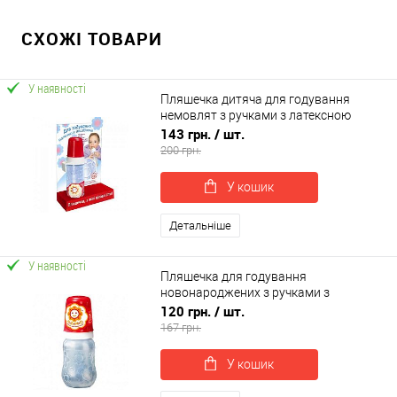
СХОЖІ ТОВАРИ
У наявності
Пляшечка дитяча для годування
немовлят з ручками з латексною
анатомічною соскою НЯМА 250 мл
143 грн.
/ шт.
Мірта (8449)
200 грн.
У кошик
Детальніше
У наявності
Пляшечка для годування
новонароджених з ручками з
анатомічною латексною соскою НЯМА
120 грн.
/ шт.
250 мл Мірта (7757)
167 грн.
У кошик