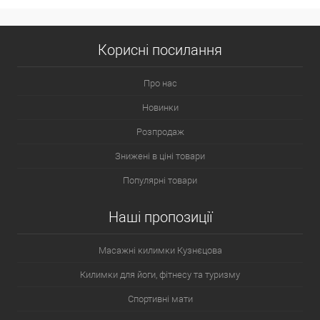
Корисні посилання
Про нас
Новинки
Розпродаж
Знижені в ціні товари
Популярні товари
Наші пропозиції
Масажні килимки Кузнєцова
Килимки для йоги, фітнесу та туризму
Спортивні мати