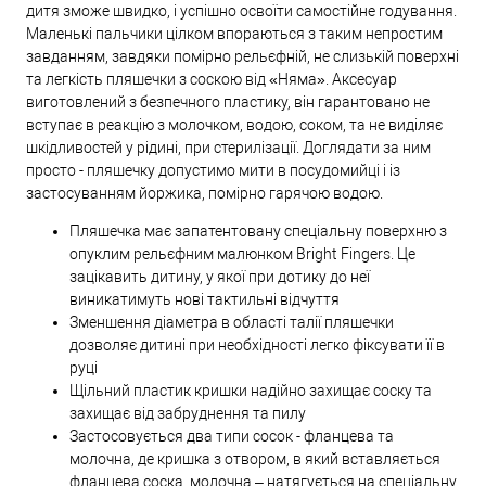
дитя зможе швидко, і успішно освоїти самостійне годування.
Маленькі пальчики цілком впораються з таким непростим
завданням, завдяки помірно рельєфній, не слизькій поверхні
та легкість пляшечки з соскою від «Няма». Аксесуар
виготовлений з безпечного пластику, він гарантовано не
вступає в реакцію з молочком, водою, соком, та не виділяє
шкідливостей у рідині, при стерилізації. Доглядати за ним
просто - пляшечку допустимо мити в посудомийці і із
застосуванням йоржика, помірно гарячою водою.
Пляшечка має запатентовану спеціальну поверхню з
опуклим рельєфним малюнком Bright Fingers. Це
зацікавить дитину, у якої при дотику до неї
виникатимуть нові тактильні відчуття
Зменшення діаметра в області талії пляшечки
дозволяє дитині при необхідності легко фіксувати її в
руці
Щільний пластик кришки надійно захищає соску та
захищає від забруднення та пилу
Застосовується два типи сосок - фланцева та
молочна, де кришка з отвором, в який вставляється
фланцева соска, молочна – натягується на спеціальну