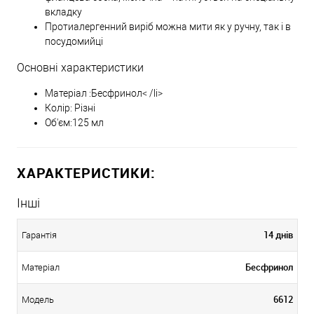
вкладку
Протиалергенний виріб можна мити як у ручну, так і в
посудомийці
Основні характеристики
Матеріал :Бесфринол< /li>
Колір: Різні
Об'єм:125 мл
ХАРАКТЕРИСТИКИ:
Інші
14 днів
Гарантія
Бесфринол
Матеріал
6612
Модель