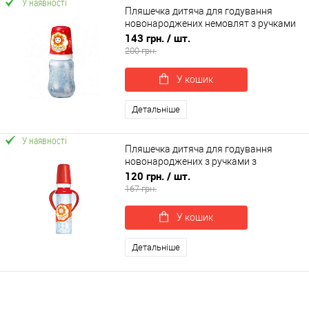
У наявності
Пляшечка дитяча для годування
новонароджених немовлят з ручками
з латексною соскою НЯМА 250 мл
143 грн.
/ шт.
Мірта (8754)
200 грн.
У кошик
Детальніше
У наявності
Пляшечка дитяча для годування
новонароджених з ручками з
латексною соскою НЯМА 250 мл Мірта
120 грн.
/ шт.
(6662)
167 грн.
У кошик
Детальніше