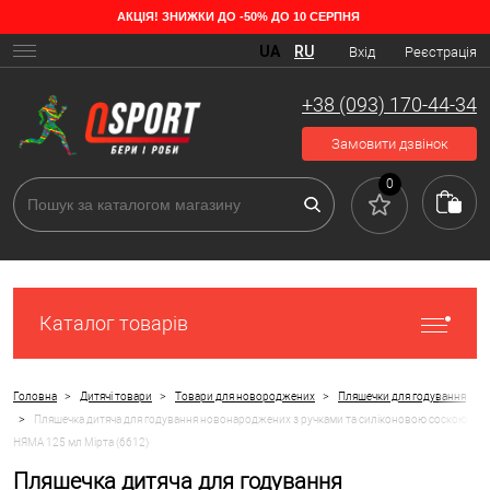
АКЦІЯ! ЗНИЖКИ ДО -50% ДО 10 СЕРПНЯ
UA
RU
Вхід
Реєстрація
+38 (093) 170-44-34
Замовити дзвінок
0
Каталог товарів
>
>
>
Головна
Дитячі товари
Товари для новороджених
Пляшечки для годування
>
Пляшечка дитяча для годування новонароджених з ручками та силіконовою соскою
НЯМА 125 мл Мірта (6612)
Пляшечка дитяча для годування