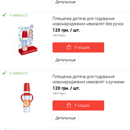
Детальніше
У наявності
Пляшечка дитяча для годування
новонароджених немовлят без ручок
з латексною соскою НЯМА 250 мл
120 грн.
/ шт.
Мірта (6613)
167 грн.
У кошик
Детальніше
У наявності
Пляшечка дитяча для годування
новонароджених немовлят з ручками
з силіконовою соскою НЯМА 250 мл
120 грн.
/ шт.
Мірта (497)
167 грн.
У кошик
Детальніше