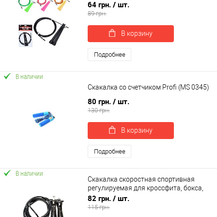
фитнеса 290 см OSPORT (MS 3765)
64 грн.
/ шт.
89 грн.
В корзину
Подробнее
В наличии
Скакалка со счетчиком Profi (MS 0345)
80 грн.
/ шт.
130 грн.
В корзину
Подробнее
В наличии
Скакалка скоростная спортивная
регулируемая для кроссфита, бокса,
фитнеса 260 см OSPORT (MS 3299-1)
82 грн.
/ шт.
115 грн.