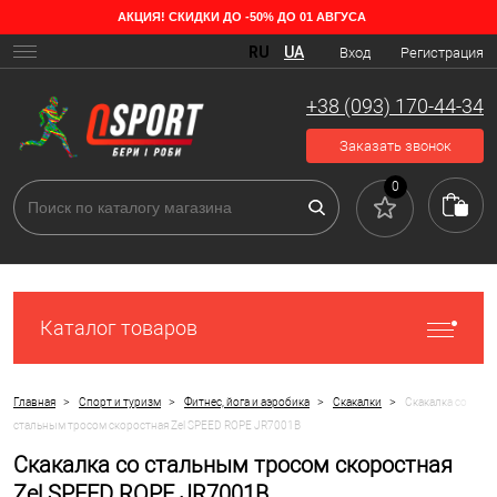
АКЦИЯ! СКИДКИ ДО -50% ДО 01 АВГУСА
RU
UA
Вход
Регистрация
+38 (093) 170-44-34
Заказать звонок
0
Каталог товаров
>
>
>
>
Главная
Спорт и туризм
Фитнес, йога и аэробика
Скакалки
Скакалка со
стальным тросом скоростная Zel SPEED ROPE JR7001B
Скакалка со стальным тросом скоростная
Zel SPEED ROPE JR7001B