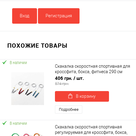
Вход
Регистрация
ПОХОЖИЕ ТОВАРЫ
В наличии
Скакалка скоростная спортивная для
кроссфита, бокса, фитнеса 290 см
OSPORT (MS 4614)
406 грн.
/ шт.
574 грн.
В корзину
Подробнее
В наличии
Скакалка скоростная спортивная
регулируемая для кроссфита, бокса,