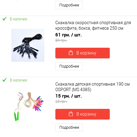
Подробнее
В наличии
Скакалка скоростная спортивная для
кроссфита, бокса, фитнеса 250 см
OSPORT (MS 4133)
61 грн.
/ шт.
89 грн.
В корзину
Подробнее
В наличии
Скакалка детская спортивная 190 см
OSPORT (MS 4385)
15 грн.
/ шт.
23 грн.
В корзину
Подробнее