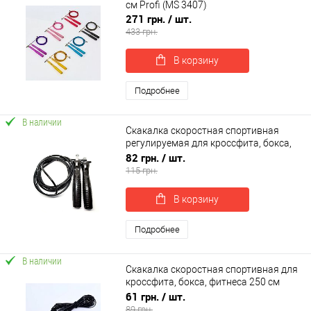
см Profi (MS 3407)
271 грн.
/ шт.
433 грн.
В корзину
Подробнее
В наличии
Скакалка скоростная спортивная
регулируемая для кроссфита, бокса,
фитнеса 260 см OSPORT (MS 3299-1)
82 грн.
/ шт.
115 грн.
В корзину
Подробнее
В наличии
Скакалка скоростная спортивная для
кроссфита, бокса, фитнеса 250 см
OSPORT (MS 4133)
61 грн.
/ шт.
89 грн.