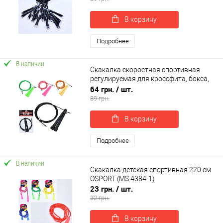
В корзину
Подробнее
В наличии
Скакалка скоростная спортивная
регулируемая для кроссфита, бокса,
фитнеса 290 см OSPORT (MS 3765)
64 грн.
/ шт.
89 грн.
В корзину
Подробнее
В наличии
Скакалка детская спортивная 220 см
OSPORT (MS 4384-1)
23 грн.
/ шт.
32 грн.
В корзину