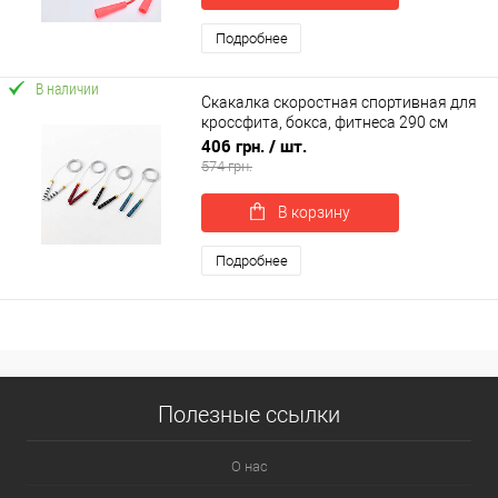
Подробнее
В наличии
Скакалка скоростная спортивная для
кроссфита, бокса, фитнеса 290 см
OSPORT (MS 4614)
406 грн.
/ шт.
574 грн.
В корзину
Подробнее
Полезные ссылки
О нас