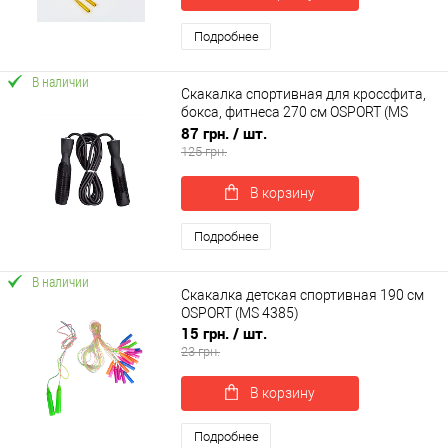
Подробнее
В наличии
Скакалка спортивная для кроссфита,
бокса, фитнеса 270 см OSPORT (MS
0190)
87 грн.
/ шт.
125 грн.
В корзину
Подробнее
В наличии
Скакалка детская спортивная 190 см
OSPORT (MS 4385)
15 грн.
/ шт.
23 грн.
В корзину
Подробнее