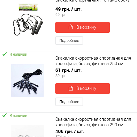
Скакалка спортивная Profi (MS 0067)
49 грн.
/ шт.
69 грн.
В корзину
Подробнее
В наличии
Скакалка скоростная спортивная для
кроссфита, бокса, фитнеса 250 см
OSPORT (MS 4133)
61 грн.
/ шт.
89 грн.
В корзину
Подробнее
В наличии
Скакалка скоростная спортивная для
кроссфита, бокса, фитнеса 290 см
OSPORT (MS 4614)
406 грн.
/ шт.
574 грн.