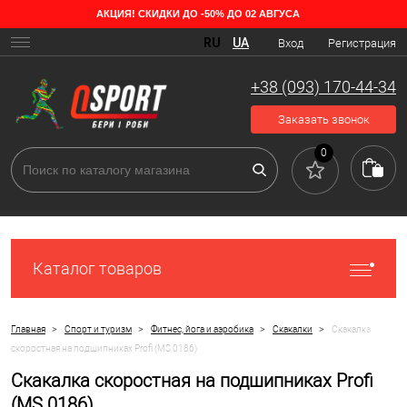
АКЦИЯ! СКИДКИ ДО -50% ДО 02 АВГУСА
RU
UA
Вход
Регистрация
+38 (093) 170-44-34
Заказать звонок
0
Каталог товаров
>
>
>
>
Главная
Спорт и туризм
Фитнес, йога и аэробика
Скакалки
Скакалка
скоростная на подшипниках Profi (MS 0186)
Скакалка скоростная на подшипниках Profi
(MS 0186)