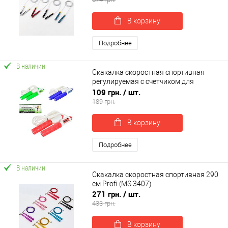
В корзину
Подробнее
В наличии
Скакалка скоростная спортивная
регулируемая с счетчиком для
кроссфита, бокса, фитнеса 270 см
109 грн.
/ шт.
OSPORT (MS 3316)
189 грн.
В корзину
Подробнее
В наличии
Скакалка скоростная спортивная 290
см Profi (MS 3407)
271 грн.
/ шт.
433 грн.
В корзину