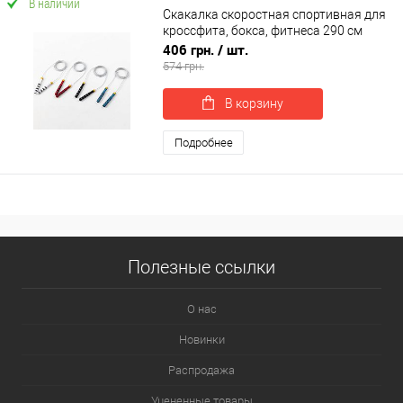
В наличии
Скакалка скоростная спортивная для
кроссфита, бокса, фитнеса 290 см
OSPORT (MS 4614)
406 грн.
/ шт.
574 грн.
В корзину
Подробнее
Полезные ссылки
О нас
Новинки
Распродажа
Уцененные товары