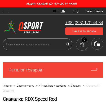
АКЦИЯ! СКИДКИ ДО -50% ДО 07 ИЮЛЯ
RU
UA
Вход
Регистрация
+38 (093) 170-44-34
Заказать звонок
0
Каталог товаров
>
>
>
>
Главная
Спорт и туризм
Фитнес, йога и аэробика
Скакалки
Скакалка RDX
Speed Red
Скакалка RDX Speed Red