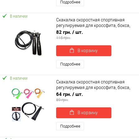
Подробнее
В наличии
Скакалка скоростная спортивная
регулируемая для кроссфита, бокса,
фитнеса 260 см OSPORT (MS 3299-1)
82 грн.
/ шт.
115 грн.
В корзину
Подробнее
В наличии
Скакалка скоростная спортивная
регулируемая для кроссфита, бокса,
фитнеса 290 см OSPORT (MS 3765)
64 грн.
/ шт.
89 грн.
В корзину
Подробнее