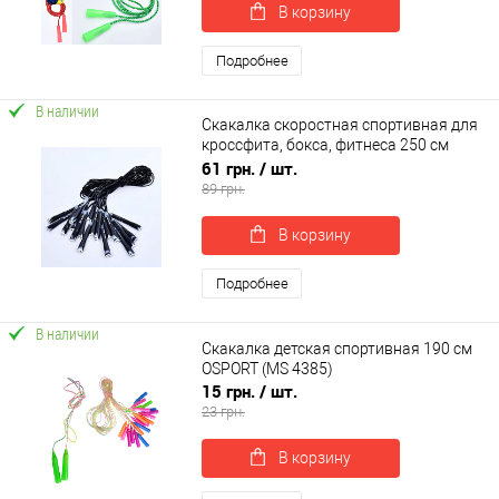
В корзину
Подробнее
В наличии
Скакалка скоростная спортивная для
кроссфита, бокса, фитнеса 250 см
OSPORT (MS 4133)
61 грн.
/ шт.
89 грн.
В корзину
Подробнее
В наличии
Скакалка детская спортивная 190 см
OSPORT (MS 4385)
15 грн.
/ шт.
23 грн.
В корзину