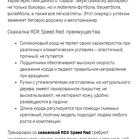
характеристики данного товара. Такую скакалку выбирают
не только боксеры, но и любители футбола, баскетбола,
волейбола, а также все легкоатлеты. Этот снаряд с успехом
заменяет беговую дорожку и велотренажер.
Скакалка RDX Speed Red: преимущества
Силиконовый корд не теряет своих характеристик при
различных климатических условиях – эластичный,
прочный, не путается.
Подшипники обеспечивают высокую скорость
движения корда и задают правильное направление
при вращении.
Ручки с утяжелителями изготовлены из натурального
дерева, имеют лакированное покрытие, не
выскальзывают, не натирают кожу, удобно
размещаются в ладони.
Длина корда регулируется при помощи съемных
креплений, поэтому модель подходит людям любого
роста и комплекции.
скакалкой RDX Speed Red
Тренировки со
требуют