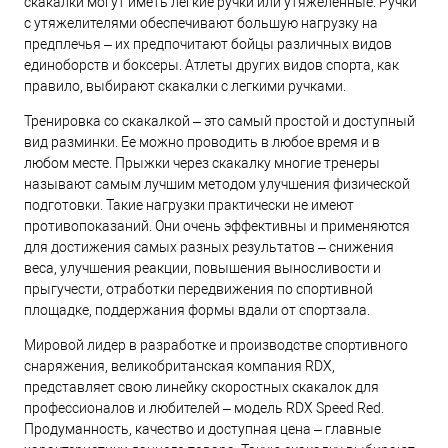
скакалки могут иметь легкие ручки или утяжеленные. Ручки
с утяжелителями обеспечивают большую нагрузку на
предплечья – их предпочитают бойцы различных видов
единоборств и боксеры. Атлеты других видов спорта, как
правило, выбирают скакалки с легкими ручками.
Тренировка со скакалкой ‒ это самый простой и доступный
вид разминки. Ее можно проводить в любое время и в
любом месте. Прыжки через скакалку многие тренеры
называют самым лучшим методом улучшения физической
подготовки. Такие нагрузки практически не имеют
противопоказаний. Они очень эффективны и применяются
для достижения самых разных результатов – снижения
веса, улучшения реакции, повышения выносливости и
прыгучести, отработки передвижения по спортивной
площадке, поддержания формы вдали от спортзала.
Мировой лидер в разработке и производстве спортивного
снаряжения, великобританская компания RDX,
представляет свою линейку скоростных скакалок для
профессионалов и любителей ‒ модель RDX Speed Red.
Продуманность, качество и доступная цена – главные