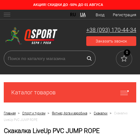
АКЦИЯ! СКИДКИ ДО -50% ДО 01 АВГУСА
RU
UA
Вход
Регистрация
+38 (093) 170-44-34
Заказать звонок
0
Каталог товаров
>
>
>
>
Главная
Спорт и туризм
Фитнес, йога и аэробика
Скакалки
Скакалка
LiveUp PVC JUMP ROPE
Скакалка LiveUp PVC JUMP ROPE