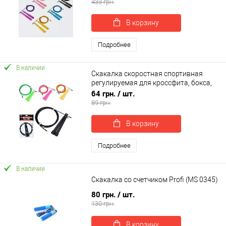
433 грн.
В корзину
Подробнее
В наличии
Скакалка скоростная спортивная
регулируемая для кроссфита, бокса,
фитнеса 290 см OSPORT (MS 3765)
64 грн.
/ шт.
89 грн.
В корзину
Подробнее
В наличии
Скакалка со счетчиком Profi (MS 0345)
80 грн.
/ шт.
130 грн.
В корзину