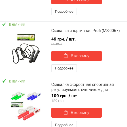
Подробнее
В наличии
Скакалка спортивная Profi (MS 0067)
49 грн.
/ шт.
69 грн.
В корзину
Подробнее
В наличии
Скакалка скоростная спортивная
регулируемая с счетчиком для
кроссфита, бокса, фитнеса 270 см
109 грн.
/ шт.
OSPORT (MS 3316)
189 грн.
В корзину
Подробнее