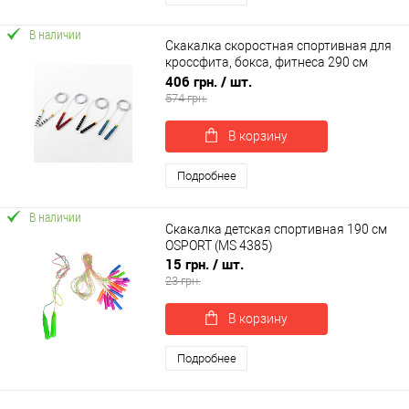
В наличии
Скакалка скоростная спортивная для
кроссфита, бокса, фитнеса 290 см
OSPORT (MS 4614)
406 грн.
/ шт.
574 грн.
В корзину
Подробнее
В наличии
Скакалка детская спортивная 190 см
OSPORT (MS 4385)
15 грн.
/ шт.
23 грн.
В корзину
Подробнее