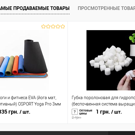
аличии
В избранное
В наличии
В избранное
АМЫЕ ПРОДАВАЕМЫЕ ТОВАРЫ
ПРОСМОТРЕННЫЕ ТОВА
оги и фитнеса EVA (йога мат,
Губка поролоновая для гидроп
ртивный) OSPORT Yoga Pro 3мм
(беспочвенная система выращ
35 грн.
растений) для сада, аквариума 
1 грн.
Оптовые
/ шт.
/ шт.
цены
2 грн.