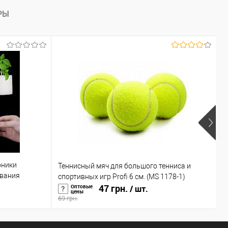
В наличии
РЫ
Х
Р
оники
Теннисный мяч для большого тенниса и
П
ивания
спортивных игр Profi 6 см. (MS 1178-1)
н
(R-00104)
47 грн.
Оптовые
/ шт.
цены
69 грн.
1