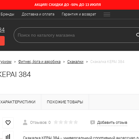
АКЦИЯ! СКИДКИ ДО -50% ДО 13 ИЮЛЯ
Бренды
Доставка и оплата
Гарантия и возврат
34
туризм
>
Фитнес, йога и аэробика
>
Скакалки
>
Скакалка KEPAI 384
KEPAI 384
ХАРАКТЕРИСТИКИ
ПОХОЖИЕ ТОВАРЫ
Отзывов: 0
Добавить отзыв
Скакалка KEPAI 384 – универсальный спортивный аксессуар дл