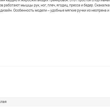
ремя кардио и жиросжигающих тренировок. Этот простой спортивны
в работают мышцы рук, ног, плеч, ягодиц, пресса и бедер. Скакалка
 дизайн. Особенность модели – удобные мягкие ручки из неопрена и
слая