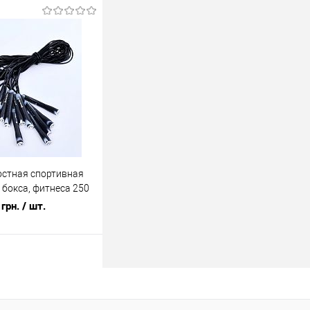
В корзину
лик
К сравнению
В наличии
остная спортивная
 бокса, фитнеса 250
 4133)
грн.
/ шт.
В корзину
лик
К сравнению