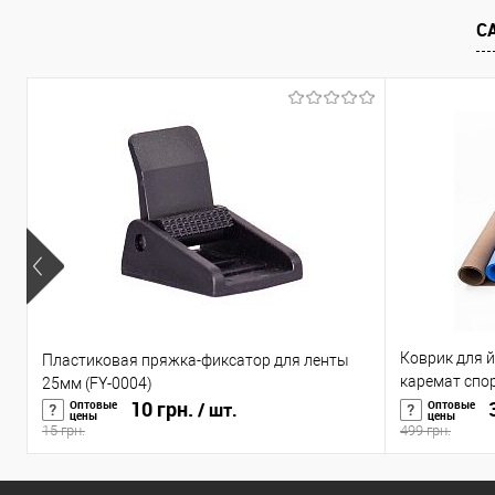
В избранное
В наличии
В избранное
В н
С
Коврик для й
Пластиковая пряжка-фиксатор для ленты
каремат спо
25мм (FY-0004)
10 грн.
(OF-0088)
3
Оптовые
Оптовые
/ шт.
цены
цены
15 грн.
499 грн.