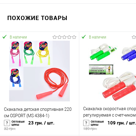
ПОХОЖИЕ ТОВАРЫ
В наличии
В наличии
Скакалка скоростная спо
Скакалка детская спортивная 220
регулируемая с счетчиком
см OSPORT (MS 4384-1)
кроссфита, бокса, фитнеса
Оптовые
Оптовые
23 грн.
/ шт.
109 грн.
/ шт
цены
цены
OSPORT (MS 3316)
32 грн.
189 грн.