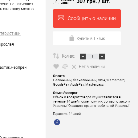
307 грн.
/ шт.
цены
прена: не натирают
ть скакалку можно
Сообщить о наличии
ктеристики
Купить в 1 клик
зрослая
Кол-во:
Нет в наличии
астик,Неопрен
Оплата
Наличными, безналичными, VISA/Mastercard,
GooglePay, ApplePay, Masterpass
Обмен/возврат
Обмен и возврат товара осуществляется в
течение 14 дней после покупки, согласно закону
Украины "О защите прав потребителей Украины"
Гарантия: 14 дней