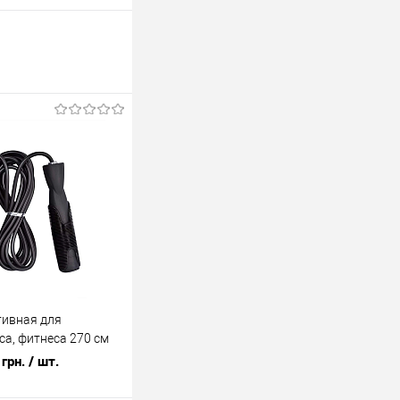
тивная для
са, фитнеса 270 см
90)
грн.
/ шт.