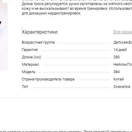
Длина троса регулируется, ручки изготовлены из мягкого нео
кожу и не выскальзывают во время тренировки. Использова
для домашних кардиотренировок.
.
Характеристики:
Все хара
Возрастная группа
Детская,В
Гарантия
14 дней
Длина (см)
280
Материал
Нейлон,Пл
Модель
384
Страна-производитель товара
Китай
Тип
Скакалка