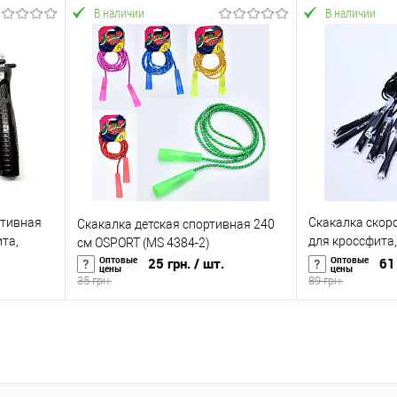
В наличии
В наличии
В корзину
равнению
Купить в 1 клик
К сравнению
Купить в 1 к
аличии
В избранное
В наличии
В избранное
ртивная
Скакалка скор
Скакалка детская спортивная 240
та,
для кроссфита,
см OSPORT (MS 4384-2)
PORT (MS
см OSPORT (MS
Оптовые
Оптовые
25 грн.
/ шт.
61 
цены
цены
35 грн.
89 грн.
В корзину
равнению
Купить в 1 клик
К сравнению
Купить в 1 к