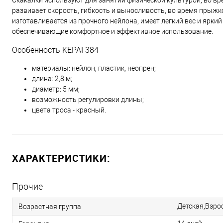
Скакалки используют для занятий физической культурой, во в
развивает скорость, гибкость и выносливость, во время прыжко
изготавливается из прочного нейлона, имеет легкий вес и яркий
обеспечивающие комфортное и эффективное использование.
Особенность KEPAI 384
материалы: нейлон, пластик, неопрен;
длина: 2,8 м;
диаметр: 5 мм;
возможность регулировки длины;
цвета троса - красный.
ХАРАКТЕРИСТИКИ:
Прочие
Детская,Взро
Возрастная группа