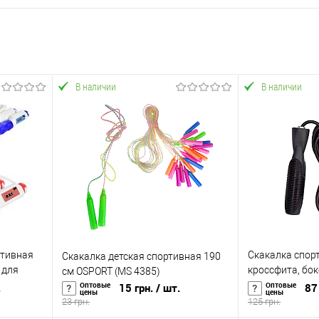
В наличии
В наличии
ртивная
Скакалка спор
Скакалка детская спортивная 190
 для
кроссфита, бок
см OSPORT (MS 4385)
 270 см
OSPORT (MS 01
Оптовые
Оптовые
.
15 грн.
/ шт.
87 
цены
цены
23 грн.
125 грн.