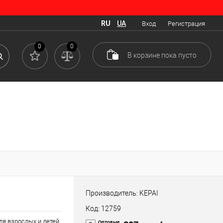
RU
UA
Вход
Регистрация
0
0
В корзине
пока
пусто
Производитель: KEPAI
Код: 12759
я взрослых и детей.
Оптовые