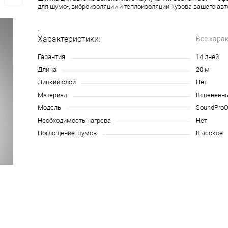
для шумо-, виброизоляции и теплоизоляции кузова вашего ав
.
Характеристики:
Все хара
Гарантия
14 дней
Длина
20 м
Липкий слой
Нет
Материал
Вспененны
Модель
SoundPro
Необходимость нагрева
Нет
Поглощение шумов
Высокое