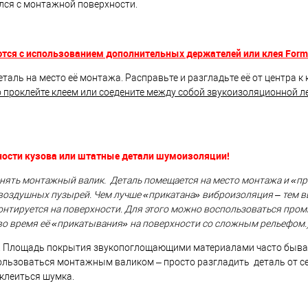
лся с монтажной поверхности.
тся с использованием дополнительных держателей или клея Form
таль на место её монтажа. Расправьте и разгладьте её от центра к 
 проклейте клеем или соедените между собой звукоизоляционной л
ности кузова или штатные детали шумоизоляции!
ять монтажный валик. Деталь помещается на место монтажа и «пр
 воздушных пузырей. Чем лучше «прикатана» виброизоляция – тем в
онтируется на поверхности. Для этого можно воспользоваться пр
во время её «прикатывания» на поверхности со сложным рельефом.
ии. Площадь покрытия звукопоглощающими материалами часто быва
ользоваться монтажным валиком – просто разгладить деталь от се
 клеиться шумка.