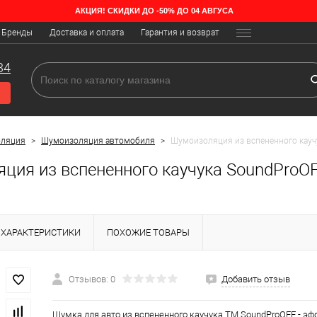
АКЦИЯ! СКИДКИ ДО -50% ДО 04 АВГУСА
Бренды
Доставка и оплата
Гарантия и возврат
34
оляция
>
Шумоизоляция автомобиля
>
Шумоизоляция из вспененного кау
ция из вспененного каучука SoundProO
ХАРАКТЕРИСТИКИ
ПОХОЖИЕ ТОВАРЫ
Отзывов: 0
Добавить отзыв
Шумка для авто из вспененного каучука ТМ SoundProOFF - э