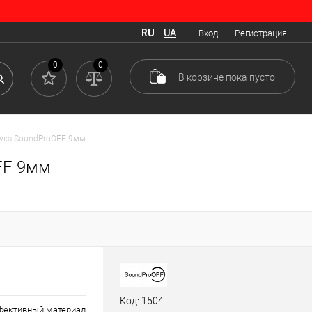
RU
UA
Вход
Регистрация
0
0
В корзине
пока
пусто
чука SoundProOFF 9мм
FF 9мм
Код: 1504
ффективный материал