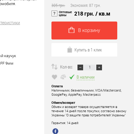
томобиля.
305 грн.
Экономия:
87 грн.
Оптовые
218 грн.
/ кв.м
цены
ктеристики
В корзину
Купить в 1 клик
й каучук
OFF 9мм
Кол-во:
В наличии
Оплата
Наличными, безналичными, VISA/Mastercard,
GooglePay, ApplePay, Masterpass
Обмен/возврат
Обмен и возврат товара осуществляется в
течение 14 дней после покупки, согласно закону
Украины "О защите прав потребителей Украины"
Гарантия: 14 дней