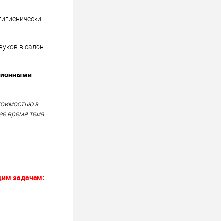
гигиенически
вуков в салон
ционными
тоимостью в
ее время тема
щим задачам: