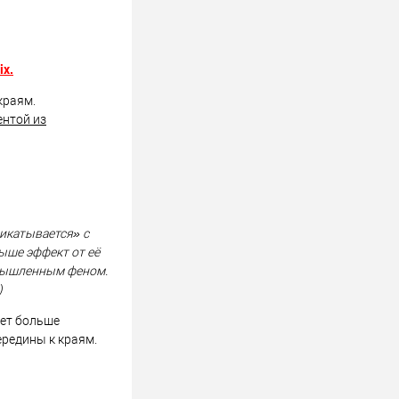
ix.
краям.
ентой из
икатывается» с
ыше эффект от её
омышленным феном.
)
ет больше
редины к краям.