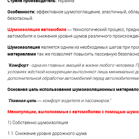
Страна производитель:
Украина
Особенности:
эффективное шумопоглащение, эластичный, облад
безопасный.
Шумоизоляция автомобиля
— технологический процесс, предн
автомобиля и снижения уровня шумов различного происхожден
Шумоизоляция
является одним из необходимых шагов при пр
материалами
так же позволяет повысить пассивную безопасно
Комфорт
"
- одна из главных эмоций в жизни любого человека.
условиях жёсткой конкуренции выполняют лишь минимально доп
дополнительной обработки автомобилей перед автолюбителями в
Основная цель использования шумоизоляционных материалов
Главная цель
"
— комфорт водителя и пассажиров."
Манипуляции, выполняемые с автомобилем с помощью шумо
1) Собственно шумоизоляция
1.1. Снижение уровня дорожного шума