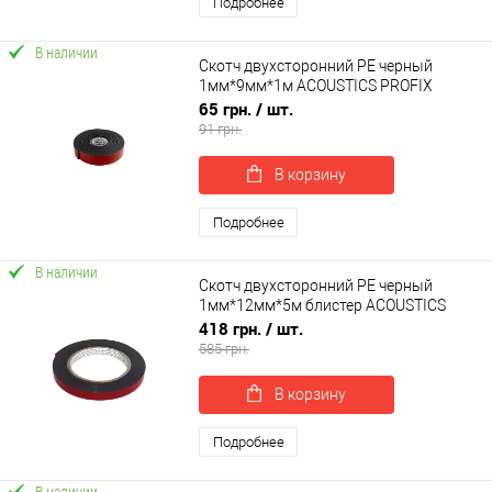
Подробнее
В наличии
Скотч двухсторонний PE черный
1мм*9мм*1м ACOUSTICS PROFIX
(10419)
65 грн.
/ шт.
91 грн.
В корзину
Подробнее
В наличии
Скотч двухсторонний PE черный
1мм*12мм*5м блистер ACOUSTICS
PROFIX (54112B)
418 грн.
/ шт.
585 грн.
В корзину
Подробнее
В наличии