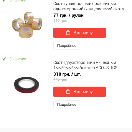
Скотч упаковочный прозрачный
односторонний (канцелярский скотч-
лента) 38мкн, 48мм*200м
77 грн.
/ рулон
SoundProOFF (sp-0028)
110 грн.
В корзину
Подробнее
В наличии
Скотч двухсторонний PE черный
1мм*9мм*5м блистер ACOUSTICS
PROFIX (50419B)
318 грн.
/ шт.
445 грн.
В корзину
Подробнее