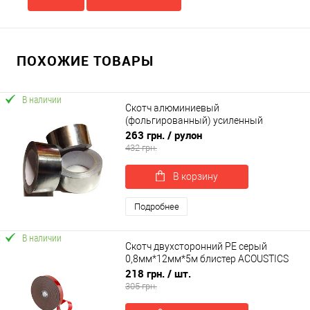
ПОХОЖИЕ ТОВАРЫ
В наличии
Скотч алюминиевый
(фольгированный) усиленный
армирующей пленкой AL+ PET 75мм
263 грн.
/ рулон
(40м)
432 грн.
В корзину
Подробнее
В наличии
Скотч двухсторонний PE серый
0,8мм*12мм*5м блистер ACOUSTICS
CARFIX (50212B)
218 грн.
/ шт.
305 грн.