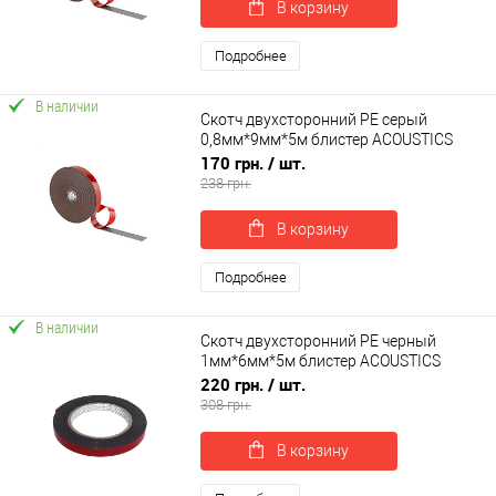
В корзину
Подробнее
В наличии
Скотч двухсторонний PE серый
0,8мм*9мм*5м блистер ACOUSTICS
CARFIX (50029B)
170 грн.
/ шт.
238 грн.
В корзину
Подробнее
В наличии
Скотч двухсторонний PE черный
1мм*6мм*5м блистер ACOUSTICS
PROFIX (50416B)
220 грн.
/ шт.
308 грн.
В корзину