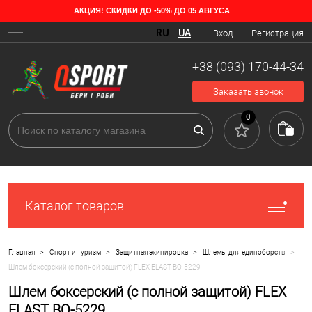
АКЦИЯ! СКИДКИ ДО -50% ДО 05 АВГУСА
RU
UA
Вход
Регистрация
+38 (093) 170-44-34
Заказать звонок
0
Каталог товаров
>
>
>
>
Главная
Спорт и туризм
Защитная экипировка
Шлемы для единоборств
Шлем боксерский (с полной защитой) FLEX ELAST BO-5229
Шлем боксерский (с полной защитой) FLEX
ELAST BO-5229