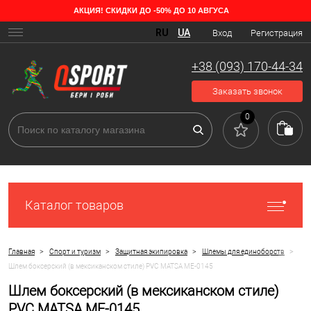
АКЦИЯ! СКИДКИ ДО -50% ДО 10 АВГУСА
RU
UA
Вход
Регистрация
+38 (093) 170-44-34
Заказать звонок
0
Каталог товаров
>
>
>
>
Главная
Спорт и туризм
Защитная экипировка
Шлемы для единоборств
Шлем боксерский (в мексиканском стиле) PVC MATSA ME-0145
Шлем боксерский (в мексиканском стиле)
PVC MATSA ME-0145