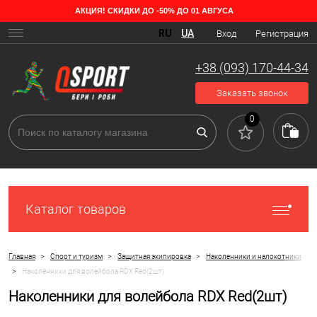
АКЦИЯ! СКИДКИ ДО -50% ДО 01 АВГУСА
RU
UA
Вход
Регистрация
+38 (093) 170-44-34
Заказать звонок
0
Каталог товаров
>
>
>
Главная
Спорт и туризм
Защитная экипировка
Наколенники и налокотники
>
Наколенники для волейбола RDX Red(2шт)
Наколенники для волейбола RDX Red(2шт)