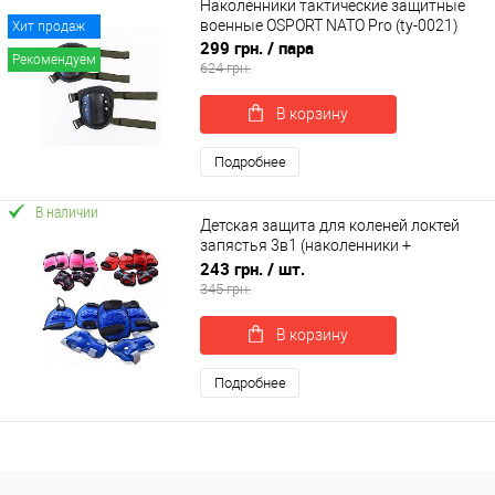
Наколенники тактические защитные
военные OSPORT NATO Pro (ty-0021)
Хит продаж
299 грн.
/ пара
Рекомендуем
624 грн.
В корзину
Подробнее
В наличии
Детская защита для коленей локтей
запястья 3в1 (наколенники +
налокотники + защита запястья)
243 грн.
/ шт.
OSPORT (MS 0335)
345 грн.
В корзину
Подробнее