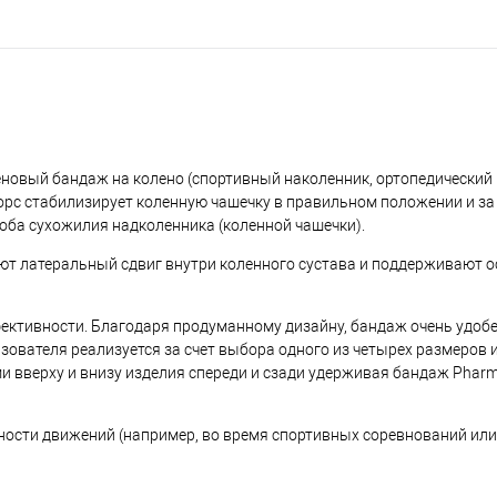
еновый бандаж на колено (спортивный наколенник, ортопедический 
рс стабилизирует коленную чашечку в правильном положении и за
оба сухожилия надколенника (коленной чашечки).
ют латеральный сдвиг внутри коленного сустава и поддерживают 
ективности. Благодаря продуманному дизайну, бандаж очень удобен
ователя реализуется за счет выбора одного из четырех размеров 
вверху и внизу изделия спереди и сзади удерживая бандаж Pharm
ности движений (например, во время спортивных соревнований или