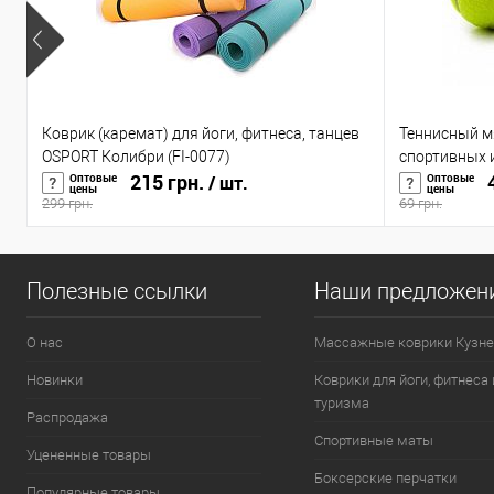
Коврик (каремат) для йоги, фитнеса, танцев
Теннисный м
OSPORT Колибри (FI-0077)
спортивных иг
215 грн.
4
Оптовые
Оптовые
/ шт.
цены
цены
299 грн.
69 грн.
Полезные ссылки
Наши предложен
О нас
Массажные коврики Кузне
Новинки
Коврики для йоги, фитнеса 
туризма
Распродажа
Спортивные маты
Уцененные товары
Боксерские перчатки
Популярные товары