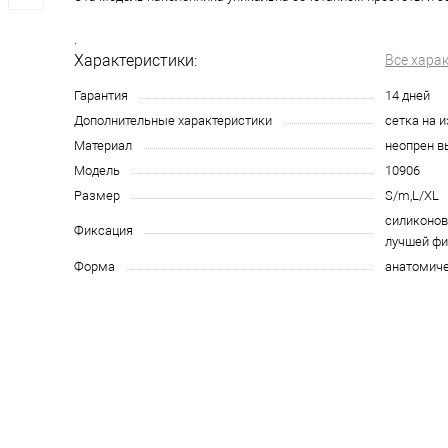
.
Характеристики:
Все хара
Гарантия
14 дней
Дополнительные характеристики
сетка на и
Материал
неопрен в
Модель
10906
Размер
S/m,L/XL
силиконов
Фиксация
лучшей фи
Форма
анатомиче