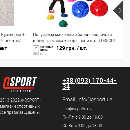
 Кузнецова +
Полусфера массажная балансировочная
Г
/ног/стоп/
(подушка массажер для ног и стоп) OSPORT
(
(OF-0059)
129 грн.
Оптовые
ект
/ шт.
цены
365 грн.
2
+38 (093) 170-44-
34
Email:
info@osport.ua
 2013-2022 © OSPORT -
 магазин спортивных
График работы
 Все права защищены.
Пн-Пт: с 9:00 до 19:00
Сб-Вс: с 9:00 до 18:00