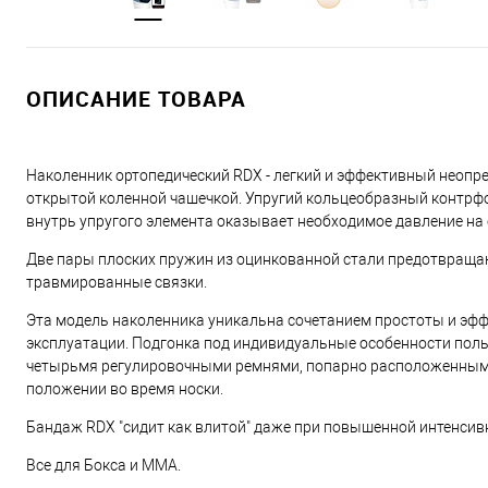
ОПИСАНИЕ ТОВАРА
Наколенник ортопедический RDX - легкий и эффективный неопр
открытой коленной чашечкой. Упругий кольцеобразный контрфо
внутрь упругого элемента оказывает необходимое давление на 
Две пары плоских пружин из оцинкованной стали предотвраща
травмированные связки.
Эта модель наколенника уникальна сочетанием простоты и эфф
эксплуатации. Подгонка под индивидуальные особенности польз
четырьмя регулировочными ремнями, попарно расположенными 
положении во время носки.
Бандаж RDX "сидит как влитой" даже при повышенной интенсив
Все для Бокса и ММА.