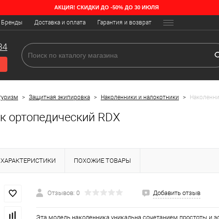
АКЦИЯ! СКИДКИ ДО -50% ДО 30 ИЮЛЯ
Бренды
Доставка и оплата
Гарантия и возврат
34
туризм
>
Защитная экипировка
>
Наколенники и налокотники
>
Наколенни
к ортопедический RDX
ХАРАКТЕРИСТИКИ
ПОХОЖИЕ ТОВАРЫ
Отзывов: 0
Добавить отзыв
Эта модель наколенника уникальна сочетанием простоты и э