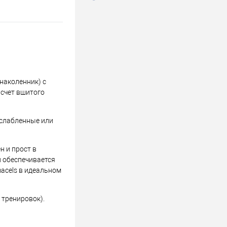
наколенник) с
 счет вшитого
ослабленные или
 и прост в
и обеспечивается
acels в идеальном
 тренировок).