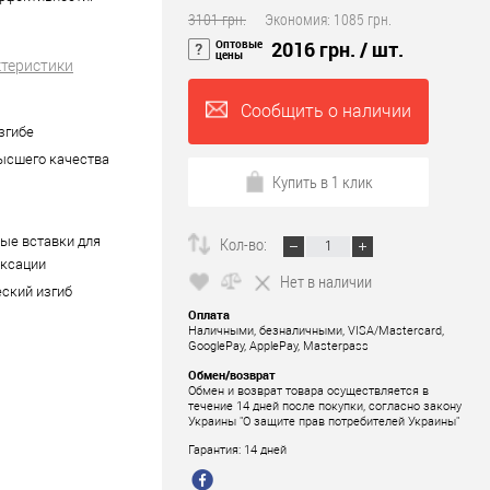
3101 грн.
Экономия:
1085 грн.
Оптовые
2016 грн.
/ шт.
цены
ктеристики
Сообщить о наличии
згибе
ысшего качества
Купить в 1 клик
ые вставки для
Кол-во:
ксации
Нет в наличии
ский изгиб
Оплата
Наличными, безналичными, VISA/Mastercard,
GooglePay, ApplePay, Masterpass
Обмен/возврат
Обмен и возврат товара осуществляется в
течение 14 дней после покупки, согласно закону
Украины "О защите прав потребителей Украины"
Гарантия: 14 дней