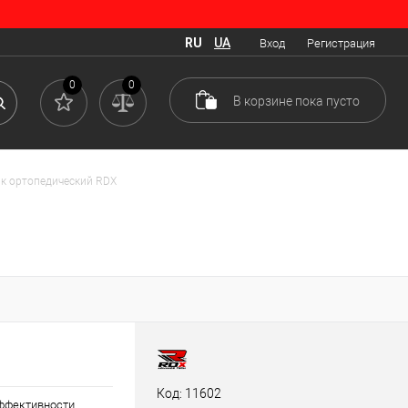
RU
UA
Вход
Регистрация
0
0
В корзине
пока
пусто
к ортопедический RDX
Код: 11602
ффективности.