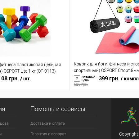
Коврик для йоги, фитнеса и спо
 фитнеса пластиковая цельная
спортивный) OSPORT Спорт 8мм 
) OSPORT Lite 1 кг (OF-0113)
08 грн.
0008)
399 грн.
Оптовые
/ шт.
/ компл
цены
625 грн.
ия
Помощь и сервисы
цова
Доставка и оплата
и
Гарантия и возврат
Copyright