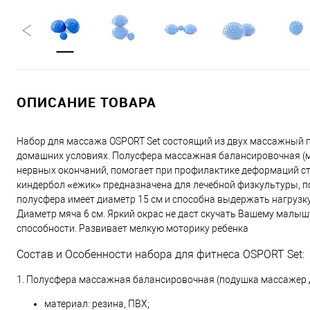
ОПИСАНИЕ ТОВАРА
Набор для массажа OSPORT Set состоящий из двух массажный 
домашних условиях. Полусфера массажная балансировочная (ма
нервных окончаний, помогает при профилактике деформаций сто
киндербол «ежик» предназначена для лечебной физкультуры, п
полусфера имеет диаметр 15 см и способна выдержать нагрузку
Диаметр мяча 6 см. Яркий окрас не даст скучать Вашему малыш
способности. Развивает мелкую моторику ребенка
Состав и Особенности набора для фитнеса OSPORT Set:
1. Полусфера массажная балансировочная (подушка массажер д
материал: резина, ПВХ;