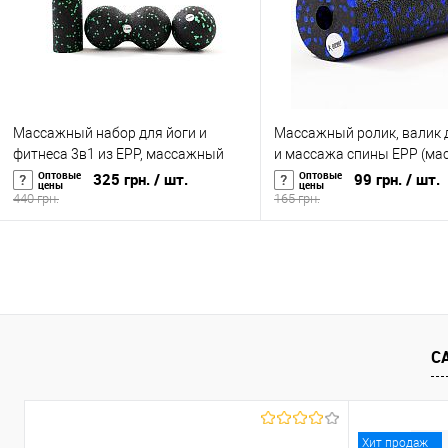
Массажный набор для йоги и
Массажный ролик, валик 
фитнеса 3в1 из EPP, массажный
и массажа спины EPP (ма
валик (йога ролл)+массажный мяч
для спины, шеи, ног) OSP
Оптовые
Оптовые
325 грн.
/ шт.
99 грн.
/ шт.
цены
цены
МФР OSPORT (OF-0281)
15х5см (OF-0322)
440 грн.
165 грн.
В корзину
В корзину
Купить в 1 клик
К сравнению
Купить в 1 клик
К с
В избранное
В наличии
В избранное
В н
С
Хит продаж