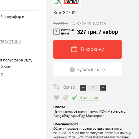
Код: 32702
й полусфер и
459 грн.
Экономия:
132 грн.
Оптовые
327 грн.
/ набор
цены
ктеристики
В корзину
 полусфера 2шт,
й мяч
Купить в 1 клик
ВХ
Кол-во:
В наличии
Оплата
Наличными, безналичными, VISA/Mastercard,
GooglePay, ApplePay, Masterpass
Обмен/возврат
Обмен и возврат товара осуществляется в
течение 14 дней после покупки, согласно закону
Украины "О защите прав потребителей Украины"