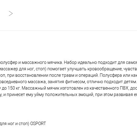
полусфер и массажного мячика. Набор идеально подходит для сам
ссажер для ног, стоп) помогает улучшать кровообращение, чувст
п, при восстановлении после травм и операций. Полусфера или ка
овседневного массажа, занятия фитнесом, отлично подходит детям
 до 150 кг. Массажный мячик изготовлен из качественного ПВХ, дос
у, и принесет ему уйму положительных эмоций, при этом развивая 
ля ног и стоп) OSPORT