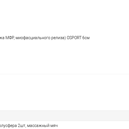
ажа МФР, миофасциального релиза) OSPORT 6см
олусфера 2шт, массажный мяч