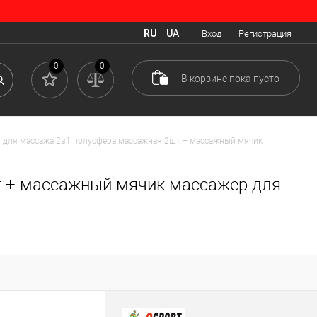
RU
UA
Вход
Регистрация
0
0
В корзине
пока
пусто
 для массажа 2в1 полусфера массажная 2шт + массажный мячик
т + массажный мячик массажер для