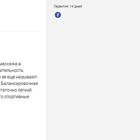
Гарантия: 14 дней
омассажа в
вительность
к ее еще называют
. Балансировочная
таточно легкий.
его спортивные