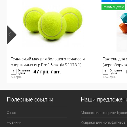
Рекомендуем
Теннисный мяч для большого тенниса и
Гантель для
спортивных игр Profi 6 см. (MS 1178-1)
(неразборная
47 грн.
1
Оптовые
Оптовые
/ шт.
цены
цены
69 грн.
157 грн.
Полезные ссылки
Наши предложен
О нас
Массажные коврики Кузне
Новинки
Коврики для йоги, фитнеса 