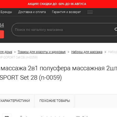
АКЦИЯ! СКИДКИ ДО -50% ДО 06 АВГУСА
Бренды
Доставка и оплата
Гарантия и возврат
34
для дома
>
Товары для красоты и здоровья
>
Наборы для массажа
>
Набор
Р OSPORT Set 28 (n-0059)
 массажа 2в1 полусфера массажная 2ш
PORT Set 28 (n-0059)
ХАРАКТЕРИСТИКИ
ПОХОЖИЕ ТОВАРЫ