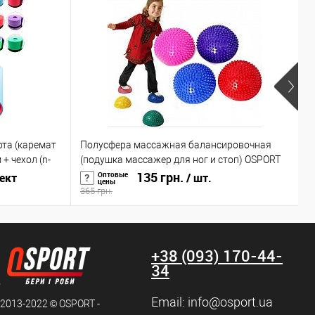
рта (каремат
Полусфера массажная балансировочная
Р
+ чехол (n-
(подушка массажер для ног и стоп) OSPORT
0
(OF-0059)
135 грн.
Оптовые
ект
/ шт.
цены
365 грн.
3
+38 (093) 170-44-
34
Email:
info@osport.ua
 2013-2022 © OSPORT -