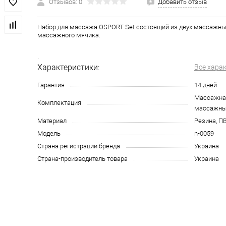
Отзывов: 0
Добавить отзыв
Набор для массажа OSPORT Set состоящий из двух массажны
массажного мячика.
.
Характеристики:
Все хара
Гарантия
14 дней
Массажная
Комплектация
массажны
Материал
Резина, П
Модель
n-0059
Страна регистрации бренда
Украина
Страна-производитель товара
Украина