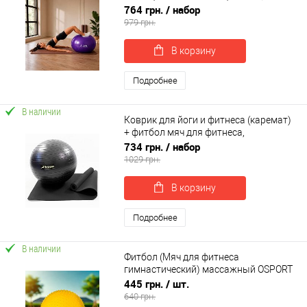
беременных 65 см OSPORT Set 115 (n-
764 грн.
/ набор
0148)
979 грн.
В корзину
Подробнее
В наличии
Коврик для йоги и фитнеса (каремат)
+ фитбол мяч для фитнеса,
беременных 55 см OSPORT Set 90 (n-
734 грн.
/ набор
0120)
1029 грн.
В корзину
Подробнее
В наличии
Фитбол (Мяч для фитнеса
гимнастический) массажный OSPORT
55 см (MS 1971)
445 грн.
/ шт.
640 грн.