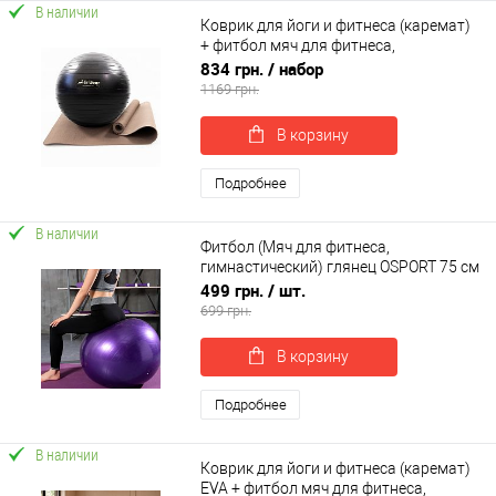
В наличии
Коврик для йоги и фитнеса (каремат)
+ фитбол мяч для фитнеса,
беременных 65 см OSPORT Set 91 (n-
834 грн.
/ набор
0121)
1169 грн.
В корзину
Подробнее
В наличии
Фитбол (Мяч для фитнеса,
гимнастический) глянец OSPORT 75 см
(OF-0019)
499 грн.
/ шт.
699 грн.
В корзину
Подробнее
В наличии
Коврик для йоги и фитнеса (каремат)
EVA + фитбол мяч для фитнеса,