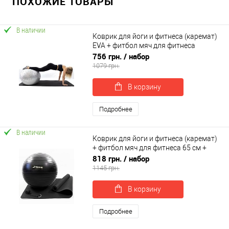
ПОХОЖИЕ ТОВАРЫ
В наличии
Коврик для йоги и фитнеса (каремат)
EVA + фитбол мяч для фитнеса
полумассажный 65 см OSPORT Set 116
756 грн.
/ набор
(n-0149)
1079 грн.
В корзину
Подробнее
В наличии
Коврик для йоги и фитнеса (каремат)
+ фитбол мяч для фитнеса 65 см +
ремень для йоги OSPORT Set 95 (n-
818 грн.
/ набор
0125)
1145 грн.
В корзину
Подробнее