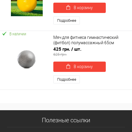
В корзину
Подробнее
В наличии
Мяч для фитнеса гимнастический
(фитбол) полумассажный 65см
OSPORT (MS 1652)
425 грн.
/ шт.
625 грн.
В корзину
Подробнее
Полезные ссылки