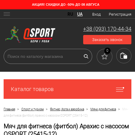
АКЦИЯ! СКИДКИ ДО -50% ДО 08 АВГУСА
RU
UA
Вход
Регистрация
+38 (093) 170-44-34
Заказать звонок
0
Каталог товаров
>
>
>
>
Главная
Спорт и туризм
Фитнес, йога и аэробика
Мячи для фитнеса
Мяч
для фитнеса (фитбол) Арахис с насосом OSPORT (25415-12)
Мяч для фитнеса (фитбол) Арахис с насосом
OSPORT (25415-12)