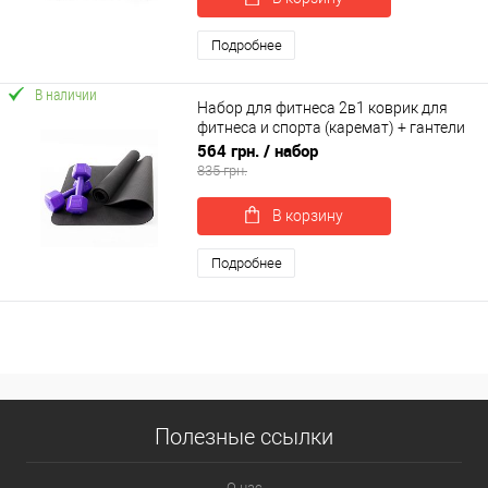
Подробнее
В наличии
Набор для фитнеса 2в1 коврик для
фитнеса и спорта (каремат) + гантели
2шт по 2 кг OSPORT Set 4 (n-0035)
564 грн.
/ набор
835 грн.
В корзину
Подробнее
Полезные ссылки
О нас