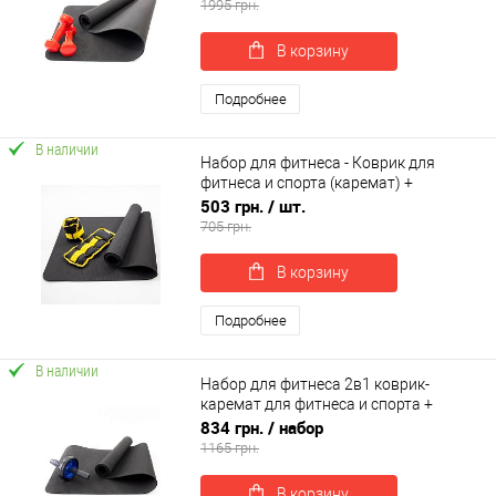
1995 грн.
В корзину
Подробнее
В наличии
Набор для фитнеса - Коврик для
фитнеса и спорта (каремат) +
утяжелители 2шт по 0.75 кг OSPORT
503 грн.
/ шт.
Set 35 (n-0066)
705 грн.
В корзину
Подробнее
В наличии
Набор для фитнеса 2в1 коврик-
каремат для фитнеса и спорта +
колесо-ролик для пресса OSPORT Set
834 грн.
/ набор
11 (n-0042)
1165 грн.
В корзину