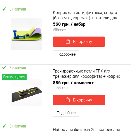
В наличии
Коврик для йоги, фитнеса, спорта
(йога мат, каремат) + гантели для
фитнеса 2шт по 1кг OSPORT Set 76 (n-
560 грн.
/ набор
0106)
735 грн.
В корзину
Подробнее
В наличии
Тренировочные петли ТРХ (trx
тренажер для кроссфита) + коврик
Рекомендуем
для йоги и фитнеса OSPORT Set 56 (n-
886 грн.
/ комплект
0086)
1199 грн.
В корзину
Подробнее
В наличии
Набор для фитнеса 2в1 коврик для