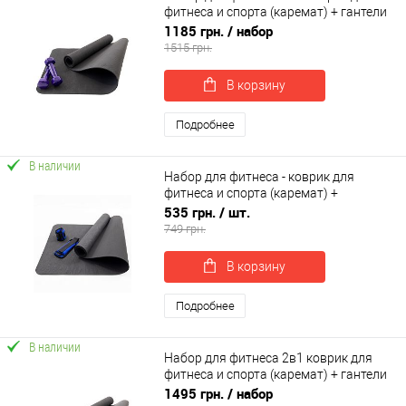
фитнеса и спорта (каремат) + гантели
2шт по 2 кг OSPORT Set 16 (n-0047)
1185 грн.
/ набор
1515 грн.
В корзину
Подробнее
В наличии
Набор для фитнеса - коврик для
фитнеса и спорта (каремат) +
утяжелители 2шт по 0.5 кг OSPORT Set
535 грн.
/ шт.
45 (n-0075)
749 грн.
В корзину
Подробнее
В наличии
Набор для фитнеса 2в1 коврик для
фитнеса и спорта (каремат) + гантели
2шт по 3 кг OSPORT Set 18 (n-0049)
1495 грн.
/ набор