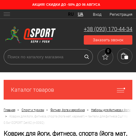
АКЦИЯ! СКИДКИ ДО -50% ДО 06 АВГУСА
RU
UA
Вход
Регистрация
+38 (093) 170-44-34
Заказать звонок
0
Каталог товаров
>
>
>
Главная
Спорт и туризм
Фитнес, йога и аэробика
Наборы для фитнеса и йоги
>
Коврик для йоги, фитнеса, спорта (йога мат, каремат) + гантели для фитнеса 2шт по
0.5кг OSPORT Set 62 (n-0092)
Коврик для йоги, фитнеса, спорта (йога мат,