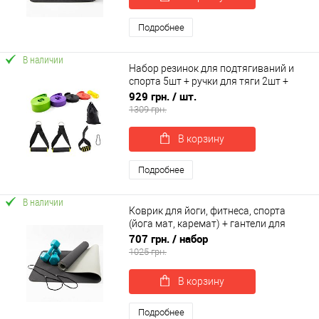
Подробнее
В наличии
Набор резинок для подтягиваний и
спорта 5шт + ручки для тяги 2шт +
дверной якорь OSPORT Set 107 (n-
929 грн.
/ шт.
0137)
1309 грн.
В корзину
Подробнее
В наличии
Коврик для йоги, фитнеса, спорта
(йога мат, каремат) + гантели для
фитнеса 2шт по 2кг OSPORT Set 64 (n-
707 грн.
/ набор
0094)
1025 грн.
В корзину
Подробнее