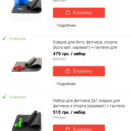
865 грн.
В корзину
Подробнее
В наличии
Коврик для йоги, фитнеса, спорта
(йога мат, каремат) + гантели для
фитнеса 2шт по 0.5кг OSPORT Set 67 (n-
479 грн.
/ набор
0097)
629 грн.
В корзину
Подробнее
В наличии
Набор для фитнеса 2в1 коврик для
фитнеса и спорта (каремат) + гантели
2шт по 0.5 кг OSPORT Set 1 (n-0030)
515 грн.
/ набор
719 грн.
В корзину