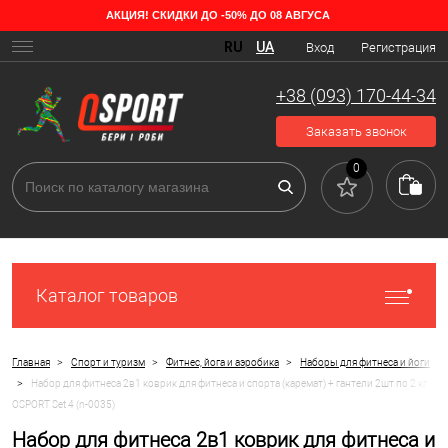
АКЦИЯ! СКИДКИ ДО -50% ДО 08 АВГУСА
RU
UA
Вход
Регистрация
+38 (093) 170-44-34
Заказать звонок
0
Каталог товаров
>
>
>
Главная
Спорт и туризм
Фитнес, йога и аэробика
Наборы для фитнеса и йоги
>
Набор для фитнеса 2в1 коврик для фитнеса и спорта (каремат) + гантели 2шт по 2 кг
OSPORT Set 4 (n-0035)
Набор для фитнеса 2в1 коврик для фитнеса и