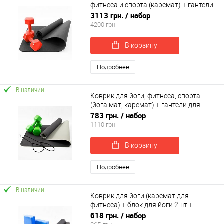
фитнеса и спорта (каремат) + гантели
2шт по 7 кг OSPORT Set 22 (n-0053)
3113 грн.
/ набор
4200 грн.
В корзину
Подробнее
В наличии
Коврик для йоги, фитнеса, спорта
(йога мат, каремат) + гантели для
фитнеса 2шт по 3кг OSPORT Set 65 (n-
783 грн.
/ набор
0095)
1110 грн.
В корзину
Подробнее
В наличии
Коврик для йоги (каремат для
фитнеса) + блок для йоги 2шт +
ремень для йоги OSPORT Set 85 (n-
618 грн.
/ набор
0115)