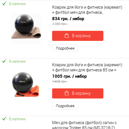
В наличии
Коврик для йоги и фитнеса (каремат)
+ фитбол мяч для фитнеса,
беременных 65 см OSPORT Set 91 (n-
834 грн.
/ набор
0121)
1169 грн.
В корзину
Подробнее
В наличии
Коврик для йоги и фитнеса (каремат)
+ фитбол мяч для фитнеса 85 см +
ремень для йоги OSPORT Set 97 (n-
1005 грн.
/ набор
0127)
1408 грн.
В корзину
Подробнее
В наличии
Мяч для фитнеса (фитбол) сатин с
насосом Trideer 85 см (MS 3218-2)