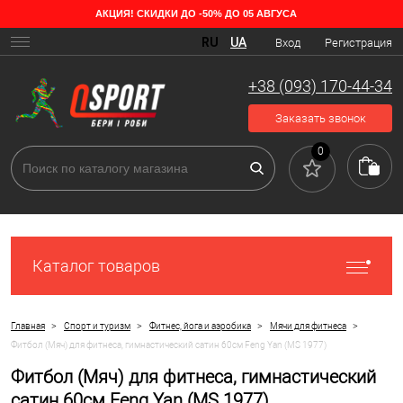
АКЦИЯ! СКИДКИ ДО -50% ДО 05 АВГУСА
RU
UA
Вход
Регистрация
+38 (093) 170-44-34
Заказать звонок
0
Каталог товаров
>
>
>
>
Главная
Спорт и туризм
Фитнес, йога и аэробика
Мячи для фитнеса
Фитбол (Мяч) для фитнеса, гимнастический сатин 60см Feng Yan (MS 1977)
Фитбол (Мяч) для фитнеса, гимнастический
сатин 60см Feng Yan (MS 1977)