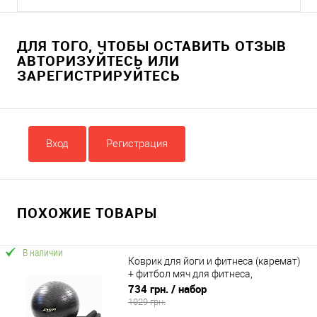
ДЛЯ ТОГО, ЧТОБЫ ОСТАВИТЬ ОТЗЫВ
АВТОРИЗУЙТЕСЬ ИЛИ
ЗАРЕГИСТРИРУЙТЕСЬ
Вход
Регистрация
ПОХОЖИЕ ТОВАРЫ
В наличии
Коврик для йоги и фитнеса (каремат)
+ фитбол мяч для фитнеса,
беременных 55 см OSPORT Set 90 (n-
734 грн.
/ набор
0120)
1029 грн.