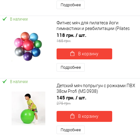
Подробнее
В наличии
Фитнес мяч для пилатеса йоги
гимнастики и реабилитации (Pilates
ball) 25см OSPORT (OF-0305)
118 грн.
/ шт.
165 грн.
В корзину
Подробнее
В наличии
Детский мяч попрыгун с рожками ПВХ
38см Profi (MS 0938)
145 грн.
/ шт.
275 грн.
В корзину
Подробнее