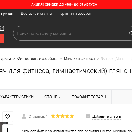
АКЦИЯ! СКИДКИ ДО -50% ДО 05 АВГУСА
Бренды
Доставка и оплата
Гарантия и возврат
34
туризм
>
Фитнес, йога и аэробика
>
Мячи для фитнеса
>
Фитбол (Мяч для ф
ч для фитнеса, гимнастический) глянец
ХАРАКТЕРИСТИКИ
ОТЗЫВЫ
ПОХОЖИЕ ТОВАРЫ
Отзывов: 1
Добавить отзыв
Мяч для фитнеса используется для регулярных тренировок, п