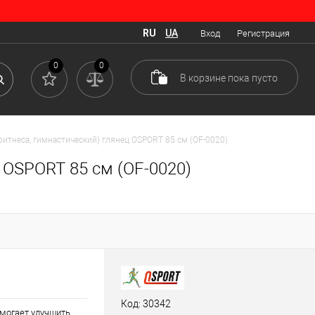
RU
UA
Вход
Регистрация
0
0
В корзине
пока
пусто
итнеса, гимнастический) глянец OSPORT 85 см (OF-0020)
 OSPORT 85 см (OF-0020)
Код: 30342
омогает улучшить