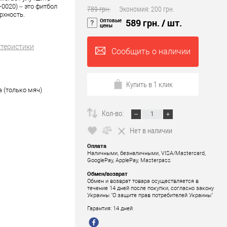
0020) – это фитбол
789 грн.
Экономия:
200 грн.
рхность.
Оптовые
589 грн.
/ шт.
цены
ктеристики
Сообщить о наличии
Купить в 1 клик
а (только мяч)
Кол-во:
Нет в наличии
Оплата
Наличными, безналичными, VISA/Mastercard,
GooglePay, ApplePay, Masterpass
Обмен/возврат
Обмен и возврат товара осуществляется в
течение 14 дней после покупки, согласно закону
Украины "О защите прав потребителей Украины"
Гарантия: 14 дней