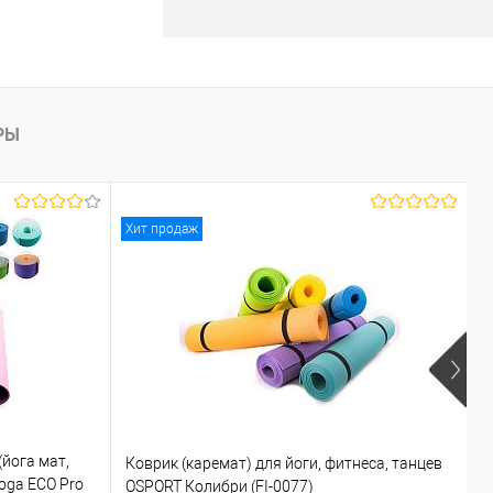
В корзину
лик
К сравнению
В наличии
РЫ
Хит продаж
Х
Р
(йога мат,
Коврик (каремат) для йоги, фитнеса, танцев
П
oga ECO Pro
OSPORT Колибри (FI-0077)
н