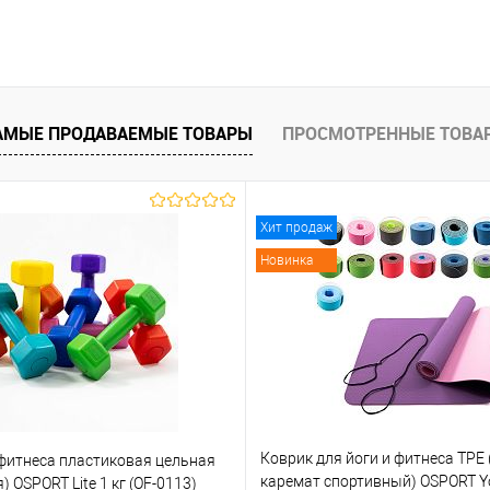
В корзину
равнению
Купить в 1 клик
К сравнению
Купить в 1 к
аличии
В избранное
В наличии
В избранное
АМЫЕ ПРОДАВАЕМЫЕ ТОВАРЫ
ПРОСМОТРЕННЫЕ ТОВА
Хит продаж
Новинка
Коврик для йоги и фитнеса TPE 
 фитнеса пластиковая цельная
каремат спортивный) OSPORT Y
) OSPORT Lite 1 кг (OF-0113)