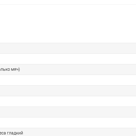
олько мяч)
еса гладкий