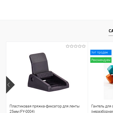
В корзину
В корзину
Купить в 1 клик
К сравнению
Купить в 1 клик
К с
В избранное
В наличии
В избранное
В н
С
Хит продаж
Рекомендуем
Пластиковая пряжка-фиксатор для ленты
Гантель для
25мм (FY-0004)
(неразборная