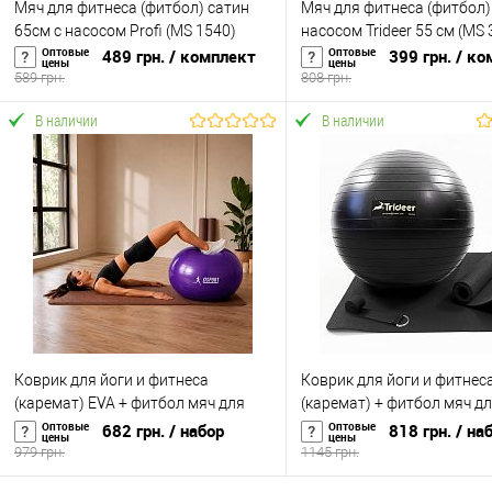
Мяч для фитнеса (фитбол) сатин
Мяч для фитнеса (фитбол)
65см с насосом Profi (MS 1540)
насосом Trideer 55 см (MS 
Оптовые
Оптовые
489 грн.
/ комплект
399 грн.
/ ко
цены
цены
589 грн.
808 грн.
В наличии
В наличии
В корзину
В корзину
Купить в 1 клик
К сравнению
Купить в 1 клик
К с
В избранное
В наличии
В избранное
В н
Коврик для йоги и фитнеса
Коврик для йоги и фитнес
(каремат) EVA + фитбол мяч для
(каремат) + фитбол мяч д
фитнеса, беременных 65 см
фитнеса 65 см + ремень д
Оптовые
Оптовые
682 грн.
/ набор
818 грн.
/ на
цены
цены
OSPORT Set 115 (n-0148)
OSPORT Set 95 (n-0125)
979 грн.
1145 грн.