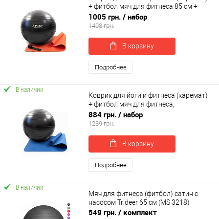
+ фитбол мяч для фитнеса 85 см +
ремень для йоги OSPORT Set 97 (n-
1005 грн.
/ набор
0127)
1408 грн.
В корзину
Подробнее
В наличии
Коврик для йоги и фитнеса (каремат)
+ фитбол мяч для фитнеса,
беременных 75 см OSPORT Set 92 (n-
884 грн.
/ набор
0122)
1239 грн.
В корзину
Подробнее
В наличии
Мяч для фитнеса (фитбол) сатин с
насосом Trideer 65 см (MS 3218)
549 грн.
/ комплект