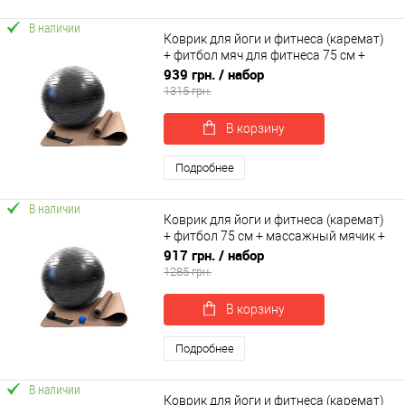
В наличии
Коврик для йоги и фитнеса (каремат)
+ фитбол мяч для фитнеса 75 см +
ремень для йоги OSPORT Set 96 (n-
939 грн.
/ набор
0126)
1315 грн.
В корзину
Подробнее
В наличии
Коврик для йоги и фитнеса (каремат)
+ фитбол 75 см + массажный мячик +
ремень для йоги OSPORT Set 100 (n-
917 грн.
/ набор
0130)
1285 грн.
В корзину
Подробнее
В наличии
Коврик для йоги и фитнеса (каремат)