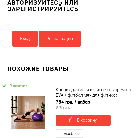
АВТОРИЗУЙТЕСЬ ИЛИ
ЗАРЕГИСТРИРУЙТЕСЬ
Вход
Регистрация
ПОХОЖИЕ ТОВАРЫ
В наличии
Коврик для йоги и фитнеса (каремат)
EVA + фитбол мяч для фитнеса,
беременных 65 см OSPORT Set 115 (n-
764 грн.
/ набор
0148)
979 грн.
В корзину
Подробнее