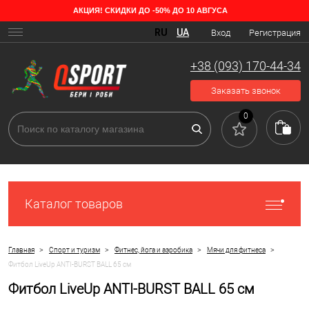
АКЦИЯ! СКИДКИ ДО -50% ДО 10 АВГУСА
RU
UA
Вход
Регистрация
+38 (093) 170-44-34
Заказать звонок
0
Каталог товаров
>
>
>
>
Главная
Спорт и туризм
Фитнес, йога и аэробика
Мячи для фитнеса
Фитбол LiveUp ANTI-BURST BALL 65 см
Фитбол LiveUp ANTI-BURST BALL 65 см