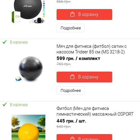
866 грн.
В корзину
Подробнее
В наличии
Мяч для фитнеса (фитбол) сатин с
насосом Trideer 85 см (MS 3218-2)
599 грн.
/ комплект
769 грн.
В корзину
Подробнее
В наличии
Фитбол (Мяч для фитнеса
гимнастический) массажный OSPORT
55 см (MS 1971)
445 грн.
/ шт.
640 грн.
В корзину