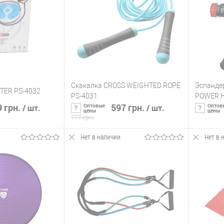
ик
К сравнению
Купить в 1 клик
К сравнению
Купит
Нет в
В избранное
Нет в
В изб
наличии
наличии
Скакалка CROSS WEIGHTED ROPE
Эспанде
TER PS-4032
PS-4031
POWER H
 грн.
597 грн.
Оптовые
Оптов
/ шт.
/ шт.
цены
цены
777 грн.
Нет в наличии
Нет в 
ть о наличии
Сообщить о наличии
С
ик
К сравнению
Купить в 1 клик
К сравнению
Купит
Нет в
В избранное
Нет в
В изб
наличии
наличии