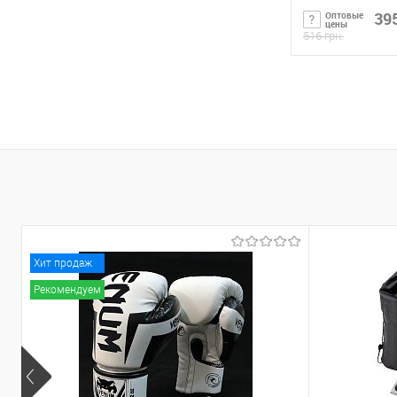
395
Оптовые
цены
516 грн.
Сообщи
Купить в 1 кл
В избранное
Хит продаж
Рекомендуем