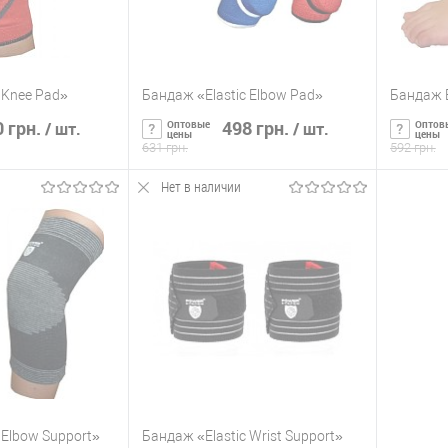
 Knee Pad»
Бандаж «Elastic Elbow Pad»
Бандаж E
 грн.
498 грн.
Оптовые
Оптов
/ шт.
/ шт.
цены
цены
631 грн.
592 грн.
Нет в наличии
ть о наличии
Сообщить о наличии
С
ик
К сравнению
Купить в 1 клик
К сравнению
Купит
Нет в
В избранное
Нет в
В изб
наличии
наличии
 Elbow Support»
Бандаж «Elastic Wrist Support»