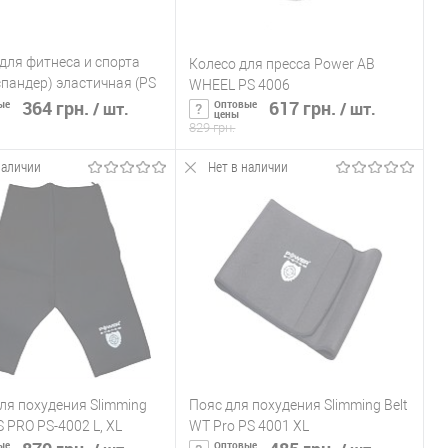
для фитнеса и спорта
Колесо для пресса Power AB
спандер) эластичная (PS
WHEEL PS 4006
364 грн.
617 грн.
ые
Оптовые
/ шт.
/ шт.
цены
829 грн.
наличии
Нет в наличии
ообщить о наличии
Сообщить о наличии
ь в 1 клик
К сравнению
Купить в 1 клик
К сравнению
ранное
Нет в
В избранное
Нет в
наличии
наличии
ля похудения Slimming
Пояс для похудения Slimming Belt
S PRO PS-4002 L, XL
WT Pro PS 4001 XL
ые
Оптовые