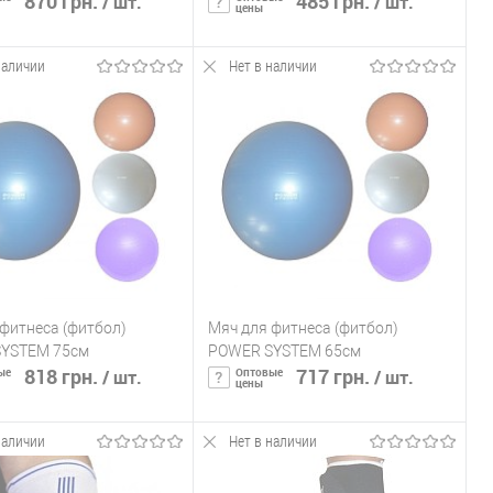
870 грн.
485 грн.
/ шт.
/ шт.
цены
наличии
Нет в наличии
ообщить о наличии
Сообщить о наличии
ь в 1 клик
К сравнению
Купить в 1 клик
К сравнению
ранное
Нет в
В избранное
Нет в
наличии
наличии
фитнеса (фитбол)
Мяч для фитнеса (фитбол)
YSTEM 75см
POWER SYSTEM 65см
818 грн.
717 грн.
ые
Оптовые
/ шт.
/ шт.
цены
наличии
Нет в наличии
ообщить о наличии
Сообщить о наличии