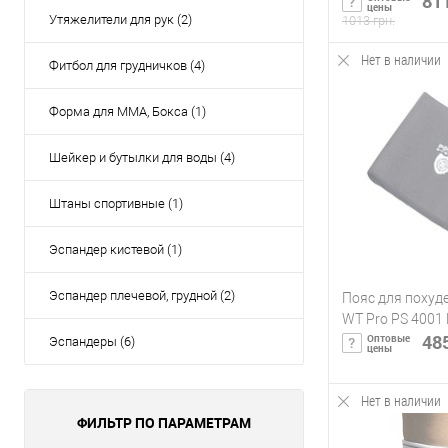
811
цены
Утяжелители для рук (2)
1013 грн.
Нет в наличии
Фитбол для грудничков (4)
Сообщи
Форма для ММА, Бокса (1)
Купить в 1 кл
Шейкер и бутылки для воды (4)
В избранное
Штаны спортивные (1)
Эспандер кистевой (1)
Эспандер плечевой, грудной (2)
Пояс для похуде
WT Pro PS 4001 
485
Оптовые
Эспандеры (6)
цены
Нет в наличии
Сообщи
ФИЛЬТР ПО ПАРАМЕТРАМ