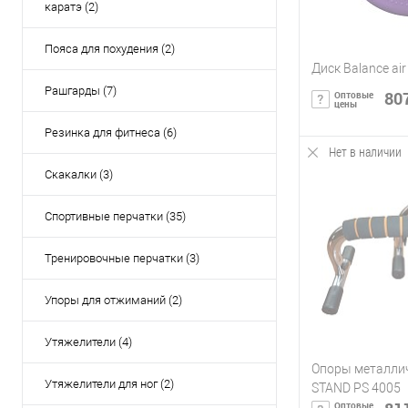
каратэ (2)
Пояса для похудения (2)
Диск Balance ai
Рашгарды (7)
807
Оптовые
цены
Резинка для фитнеса (6)
Нет в наличии
Сообщи
Скакалки (3)
Купить в 1 кл
Спортивные перчатки (35)
В избранное
Тренировочные перчатки (3)
Упоры для отжиманий (2)
Утяжелители (4)
Опоры металли
Утяжелители для ног (2)
STAND PS 4005
Оптовые