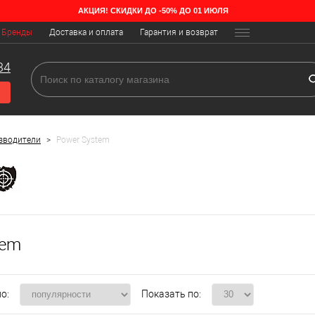
АКЦИЯ! СКИДКИ ДО -50% ДО 01 ИЮЛЯ
Бренды
Доставка и оплата
Гарантия и возврат
34
зводители
>
Power System
tem
о:
Показать по: