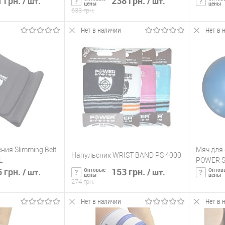
 грн.
238 грн.
/ шт.
/ шт.
цены
цены
633 грн.
Нет в наличии
Нет в 
ть о наличии
Сообщить о наличии
С
ик
К сравнению
Купить в 1 клик
К сравнению
Купит
Нет в
В избранное
Нет в
В изб
наличии
наличии
ния Slimming Belt
Мяч для 
Напульсник WRIST BAND PS 4000
L
POWER S
 грн.
153 грн.
Оптовые
Оптов
/ шт.
/ шт.
цены
цены
274 грн.
Нет в наличии
Нет в 
ть о наличии
Сообщить о наличии
С