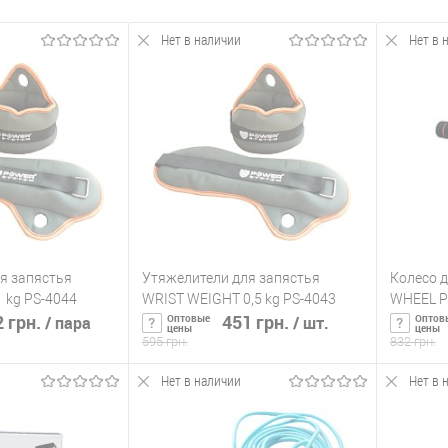
Нет в наличии
Нет в 
я запястья
Утяжелители для запястья
Колесо д
 kg PS-4044
WRIST WEIGHT 0,5 kg PS-4043
WHEEL P
 грн.
451 грн.
Оптовые
Оптов
/ пара
/ шт.
цены
цены
595 грн.
832 грн.
Нет в наличии
Нет в 
ть о наличии
Сообщить о наличии
С