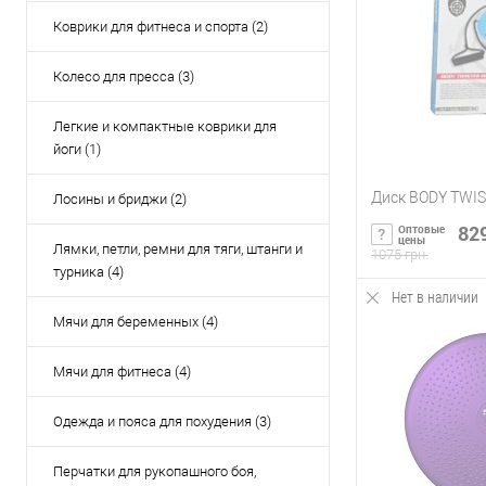
Купить в 1 кл
Коврики для фитнеса и спорта (2)
В избранное
Колесо для пресса (3)
Легкие и компактные коврики для
йоги (1)
Диск BODY TWIS
Лосины и бриджи (2)
829
Оптовые
цены
Лямки, петли, ремни для тяги, штанги и
1075 грн.
турника (4)
Нет в наличии
Сообщи
Мячи для беременных (4)
Купить в 1 кл
Мячи для фитнеса (4)
В избранное
Одежда и пояса для похудения (3)
Перчатки для рукопашного боя,