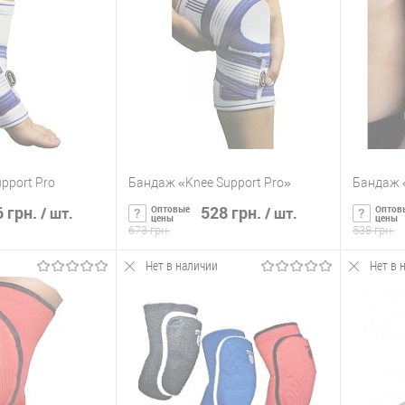
ик
К сравнению
Купить в 1 клик
К сравнению
Купит
Нет в
В избранное
Нет в
В изб
наличии
наличии
pport Pro
Бандаж «Knee Support Pro»
Бандаж «
 грн.
528 грн.
Оптовые
Оптов
/ шт.
/ шт.
цены
цены
673 грн.
538 грн.
Нет в наличии
Нет в 
ть о наличии
Сообщить о наличии
С
ик
К сравнению
Купить в 1 клик
К сравнению
Купит
Нет в
В избранное
Нет в
В изб
наличии
наличии