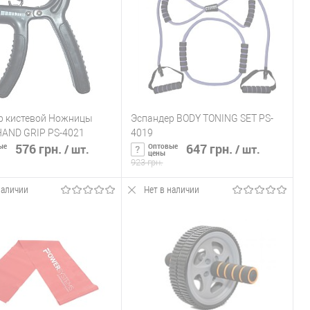
ь в 1 клик
К сравнению
Купить в 1 клик
К сравнению
ранное
Нет в
В избранное
Нет в
наличии
наличии
р кистевой Ножницы
Эспандер BODY TONING SET PS-
AND GRIP PS-4021
4019
576 грн.
647 грн.
ые
Оптовые
/ шт.
/ шт.
цены
923 грн.
наличии
Нет в наличии
ообщить о наличии
Сообщить о наличии
ь в 1 клик
К сравнению
Купить в 1 клик
К сравнению
ранное
Нет в
В избранное
Нет в
наличии
наличии