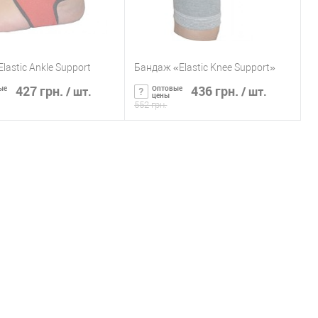
lastic Ankle Support
Бандаж «Elastic Knee Support»
427 грн.
436 грн.
ые
Оптовые
/ шт.
/ шт.
цены
552 грн.
ообщить о наличии
Сообщить о наличии
ь в 1 клик
К сравнению
Купить в 1 клик
К сравнению
ранное
Нет в
В избранное
Нет в
наличии
наличии