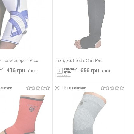
ь в 1 клик
К сравнению
Купить в 1 клик
К сравнению
ранное
Нет в
В избранное
Нет в
наличии
наличии
Elbow Support Pro»
Бандаж Elastic Shin Pad
416 грн.
656 грн.
ые
Оптовые
/ шт.
/ шт.
цены
829 грн.
наличии
Нет в наличии
ообщить о наличии
Сообщить о наличии
ь в 1 клик
К сравнению
Купить в 1 клик
К сравнению
ранное
Нет в
В избранное
Нет в
наличии
наличии