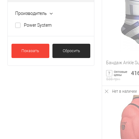
Купить в 1 кл
Производитель
В избранное
Power System
Показать
Сбросить
Бандаж Ankle Su
416
Оптовые
цены
538 грн.
Нет в наличии
Сообщи
Купить в 1 кл
В избранное