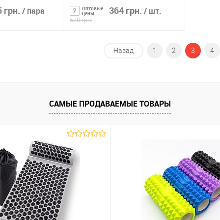
 грн.
364 грн.
Оптовые
/ пара
/ шт.
цены
578 грн.
ть о наличии
Сообщить о наличии
Назад
1
2
3
4
ик
К сравнению
Купить в 1 клик
К сравнению
Нет в
В избранное
Нет в
наличии
наличии
САМЫЕ ПРОДАВАЕМЫЕ ТОВАРЫ