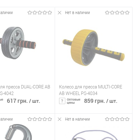
наличии
Нет в наличии
ля пресса DUAL-CORE AB
Колесо для пресса MULTI-CORE
S-4042
AB WHEEL PS-4034
617 грн.
859 грн.
ые
Оптовые
/ шт.
/ шт.
цены
наличии
Нет в наличии
ообщить о наличии
Сообщить о наличии