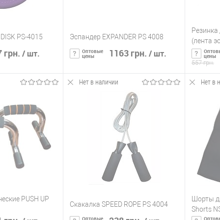
Резинка 
r DISK PS-4015
Эспандер EXPANDER PS 4008
(лента э
 грн.
1163 грн.
4007)
Оптовые
Оптов
/ шт.
/ шт.
цены
цены
557 грн.
Нет в наличии
Нет в 
ть о наличии
Сообщить о наличии
С
ик
К сравнению
Купить в 1 клик
К сравнению
Купит
Нет в
В избранное
Нет в
В изб
наличии
наличии
ческие PUSH UP
Шорты д
Скакалка SPEED ROPE PS 4004
Shorts N
Оптовые
Оптов