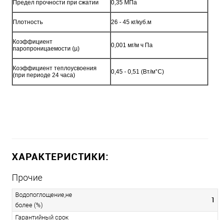
Предел прочности при сжатии
0,35 МПа
Плотность
26 - 45 кг/куб.м
Коэффициент
0,001 мг/м ч Па
паропроницаемости (µ)
Коэффициент теплоусвоения
0,45 - 0,51 (Bт/м°С)
(при периоде 24 часа)
ХАРАКТЕРИСТИКИ:
Прочие
Водопоглощение,не
1
более (%)
Гарантийный срок