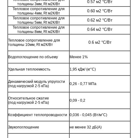
0.57
м2 °С/Вт
толщины 3мм, Rt м2К/Вт
Тепловое сопротивление для
0.60
м2 °С/Вт
толщины 4мм, Rt м2К/Вт
Тепловое сопротивление для
0.62
м2 °С/Вт
толщины 5мм, Rt м2К/Вт
Тепловое сопротивление для
0.64
м2 °С/Вт
толщины 8мм, Rt м2К/Вт
Тепловое сопротивление для
0.6
м2 °С/Вт
толщины 10мм, Rt м2К/Вт
Водопоглощение по объему
Менее 1%
Удельная теплоемкость
1,95 кДж/ (кг°С)
Динамический модуль упругости
0,26 - 0,77 МПа
(под нагрузкой 2-5 кПа)
Относительное сжатие
0,09 - 0,2
(под нагрузкой 2-5 кПа)
Коэффициент теплопроводности
0,036 - 0,045 (Bт/м°С)
Звукопоглощение
не менее 32 дБ(А)