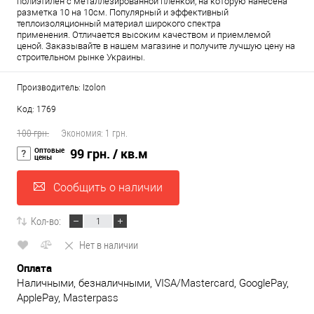
полиэтилен с металлезированной пленкой, на которую нанесена
разметка 10 на 10см. Популярный и эффективный
теплоизоляционный материал широкого спектра
применения. Отличается высоким качеством и приемлемой
ценой. Заказывайте в нашем магазине и получите лучшую цену на
строительном рынке Украины.
Производитель: Izolon
Код: 1769
100 грн.
Экономия:
1 грн.
Оптовые
99 грн.
/ кв.м
цены
Сообщить о наличии
Кол-во:
Нет в наличии
Оплата
Наличными, безналичными, VISA/Mastercard, GooglePay,
ApplePay, Masterpass