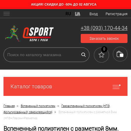
АКЦИЯ! СКИДКИ ДО -50% ДО 02 АВГУСА
RU
UA
Вход
Регистрация
+38 (093) 170-44-34
Заказать звонок
0
Каталог товаров
>
>
Главная
Вспененный полиэтилен
Газовспененный полиэтилен (НПЭ,
>
фольгированный, самоклеющийся)
Вспененный полиэтилен с разметкой 8мм.
(НПЭ+Лавсан+Разметка)
Вспененный полиэтилен с разметкой 8мм.