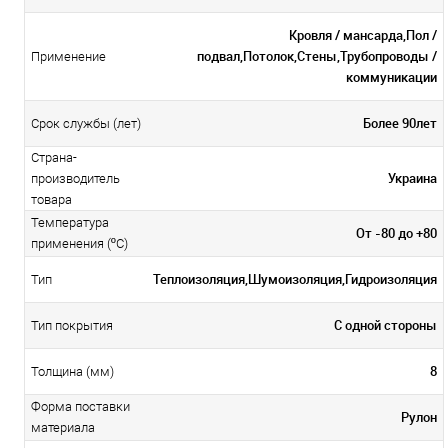
Кровля / мансарда,Пол /
подвал,Потолок,Стены,Трубопроводы /
Применение
коммуникации
Более 90лет
Срок службы (лет)
Страна-
Украина
производитель
товара
Температура
От -80 до +80
применения (ºС)
Теплоизоляция,Шумоизоляция,Гидроизоляция
Тип
С одной стороны
Тип покрытия
8
Толщина (мм)
Форма поставки
Рулон
материала