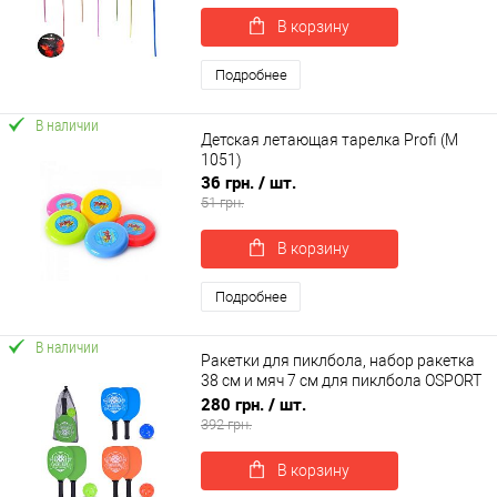
В корзину
Подробнее
В наличии
Детская летающая тарелка Profi (M
1051)
36 грн.
/ шт.
51 грн.
В корзину
Подробнее
В наличии
Ракетки для пиклбола, набор ракетка
38 см и мяч 7 см для пиклбола OSPORT
(MR 1497)
280 грн.
/ шт.
392 грн.
В корзину