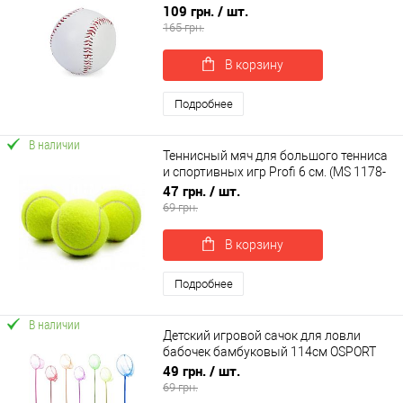
7.4см 145г OSPORT (MS 4638)
109 грн.
/ шт.
165 грн.
В корзину
Подробнее
В наличии
Теннисный мяч для большого тенниса
и спортивных игр Profi 6 см. (MS 1178-
1)
47 грн.
/ шт.
69 грн.
В корзину
Подробнее
В наличии
Детский игровой сачок для ловли
бабочек бамбуковый 114см OSPORT
(M 0063)
49 грн.
/ шт.
69 грн.