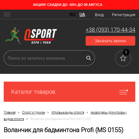
АКЦИЯ! СКИДКИ ДО -50% ДО 08 АВГУСА
RU
UA
Вход
Регистрация
+38 (093) 170-44-34
Заказать звонок
0
Каталог товаров
>
>
>
Главная
Спорт и туризм
Игровые виды спорта
Аксессуары для игровых
>
видов спорта
Воланчик для бадминтона Profi (MS 0155)
Воланчик для бадминтона Profi (MS 0155)