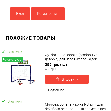
Вход
Регистрация
ПОХОЖИЕ ТОВАРЫ
В наличии
Футбольные ворота (разборные
детские) для игровых площадок
Рекомендуем
переносные + футбольный мяч, насос
355 грн.
/ шт.
OSPORT (MR 0891)
466 грн.
В корзину
Подробнее
В наличии
Мяч бейсбольный кожа PU, мяч для
бейсбола официальный размер и вес