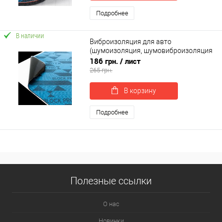
Подробнее
В наличии
Виброизоляция для авто
(шумоизоляция, шумовиброизоляция
автомобиля) SoundProOFF BLOCK PRO
186 грн.
/ лист
3мм (sp-0024)
265 грн.
В корзину
Подробнее
Полезные ссылки
О нас
Новинки