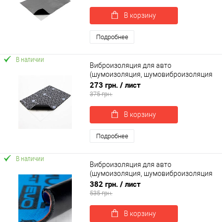
В корзину
Подробнее
В наличии
Виброизоляция для авто
(шумоизоляция, шумовиброизоляция
автомобиля) Acoustics SANDWICH
273 грн.
/ лист
500х370х8 мм (56432)
375 грн.
В корзину
Подробнее
В наличии
Виброизоляция для авто
(шумоизоляция, шумовиброизоляция
автомобиля) SoundProOFF MULTIMAT
382 грн.
/ лист
EVO 50*37см (sp-0025)
535 грн.
В корзину