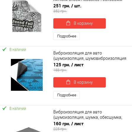
200 микрон (SoundFoil)
251 грн.
/ шт.
352 грн.
В корзину
Подробнее
В наличии
Виброизоляция для авто
(шумоизоляция, шумовиброизоляция
автомобиля) SoundProOFF BLOCK PRO
125 грн.
/ лист
2мм (sp-0023)
188 грн.
В корзину
Подробнее
В наличии
Виброизоляция для авто
(шумоизоляция, шумка, обесшумка,
шумовиброизоляция автомобиля)
160 грн.
/ лист
SoundProOFF X2 (sp-0014)
225 грн.