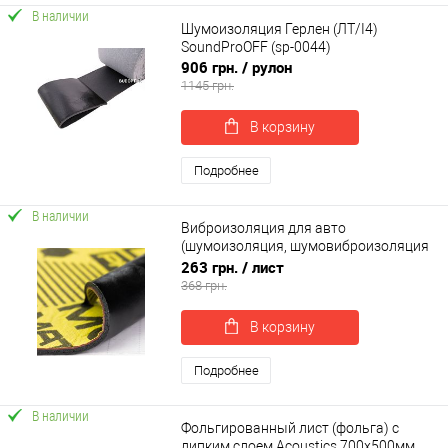
В наличии
Шумоизоляция Герлен (ЛТ/I4)
SoundProOFF (sp-0044)
906 грн.
/ рулон
1145 грн.
В корзину
Подробнее
В наличии
Виброизоляция для авто
(шумоизоляция, шумовиброизоляция
автомобиля) SoundProOFF MULTIMAT
263 грн.
/ лист
PRO 50*37см (sp-0026)
368 грн.
В корзину
Подробнее
В наличии
Фольгированный лист (фольга) с
липким слоем Acoustics 700х500мм