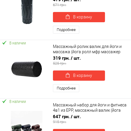
OSPORT 33*13см (MS 3703)
671 грн.
В корзину
Подробнее
В наличии
Массажный ролик валик для йоги и
массажа (йога ролл мфр массажер
для спины, шеи, ног) 30x15см OSPORT
319 грн.
/ шт.
(OF-0314)
525 грн.
В корзину
Подробнее
В наличии
Массажный набор для йоги и фитнеса
4в1 из EPP, массажный валик (йога
ролл)+массажный мяч МФР OSPORT
647 грн.
/ шт.
(OF-0282)
915 грн.