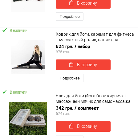
В корзину
Подробнее
В наличии
Коврик для йоги, каремат для фитнеса
+ массажный ролик, валик для
массажа спины мфр OSPORT Set 113
624 грн.
/ набор
(n-0146)
875 грн.
В корзину
Подробнее
В наличии
Блок для йоги (йога блок-кирпич) +
массажный мячик для самомассажа
МФР миофасциального релиза
342 грн.
/ комплект
OSPORT (MS 2231)
674 грн.
В корзину