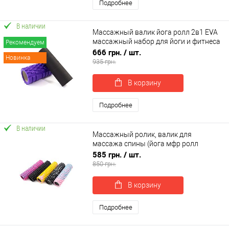
Подробнее
В наличии
Массажный валик йога ролл 2в1 EVA
массажный набор для йоги и фитнеса
Рекомендуем
для массажа и растяжки OSPORT (OF-
666 грн.
/ шт.
Новинка
0319)
935 грн.
В корзину
Подробнее
В наличии
Массажный ролик, валик для
массажа спины (йога мфр ролл
массажер для спины, шеи, ног)
585 грн.
/ шт.
OSPORT (MS 3341-3)
850 грн.
В корзину
Подробнее