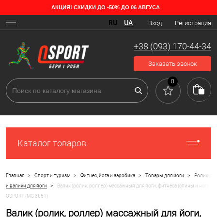
АКЦИЯ! СКИДКИ ДО -50% ДО 06 АВГУСА
RU
UA
Вход
Регистрация
+38 (093) 170-44-34
Заказать звонок
0
Каталог товаров
>
>
>
>
Главная
Спорт и туризм
Фитнес, йога и аэробика
Товары для йоги
Ролики
>
и валики для йоги
Валик (ролик, роллер) массажный для йоги, фитнеса (спины и ног)
OSPORT (MS 3651)
Валик (ролик, роллер) массажный для йоги,