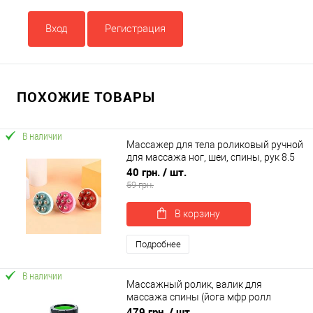
Вход
Регистрация
ПОХОЖИЕ ТОВАРЫ
В наличии
Массажер для тела роликовый ручной
для массажа ног, шеи, спины, рук 8.5
см OSPORT (MS 4666)
40 грн.
/ шт.
59 грн.
В корзину
Подробнее
В наличии
Массажный ролик, валик для
массажа спины (йога мфр ролл
массажер для спины, шеи, ног)
479 грн.
/ шт.