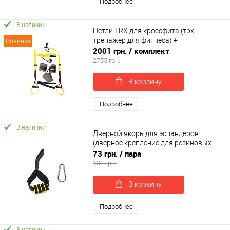
Подробнее
В наличии
Петли TRX для кроссфита (трх
тренажер для фитнеса) +
Новинка
гравитационные ботинки для турника
2001 грн.
/ комплект
OSPORT Set 53 (n-0083)
2755 грн.
В корзину
Подробнее
В наличии
Дверной якорь для эспандеров
(дверное крепление для резиновых
петель) OSPORT (OF-0293)
73 грн.
/ пара
102 грн.
В корзину
Подробнее
В наличии