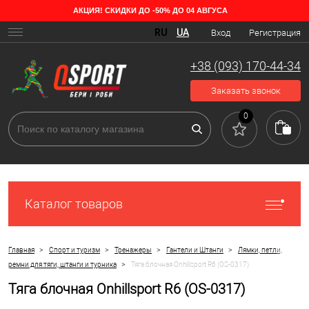
АКЦИЯ! СКИДКИ ДО -50% ДО 04 АВГУСА
RU
UA
Вход
Регистрация
+38 (093) 170-44-34
Заказать звонок
0
Каталог товаров
>
>
>
>
Главная
Спорт и туризм
Тренажеры
Гантели и Штанги
Лямки, петли,
>
ремни для тяги, штанги и турника
Тяга блочная Onhillsport R6 (OS-0317)
Тяга блочная Onhillsport R6 (OS-0317)