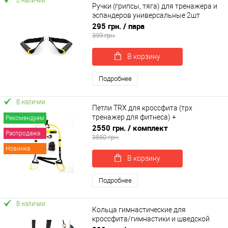
Ручки (грипсы, тяга) для тренажера и
эспандеров универсальные 2шт
OSPORT (OF-0307)
295 грн.
/ пара
399 грн.
В корзину
Подробнее
В наличии
Петли TRX для кроссфита (трх
тренажер для фитнеса) +
Рекомендуем
гравитационные ботинки для турника
2550 грн.
/ комплект
Распродажа
OSPORT Set 52 (n-0082)
3550 грн.
Новинка
В корзину
Подробнее
В наличии
Кольца гимнастические для
кроссфита/гимнастики и шведской