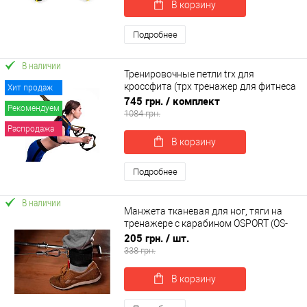
В корзину
Подробнее
В наличии
Тренировочные петли trx для
кроссфита (трх тренажер для фитнеса
Хит продаж
и турника) OSPORT Pro (FI-0037-1)
745 грн.
/ комплект
Рекомендуем
1084 грн.
Распродажа
В корзину
Подробнее
В наличии
Манжета тканевая для ног, тяги на
тренажере с карабином OSPORT (OS-
0313)
205 грн.
/ шт.
338 грн.
В корзину