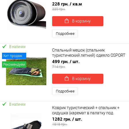
ППЭ НХ OSPORT толщина 10мм (FI-
228 грн.
/ кв.м
0032)
339 грн.
В корзину
Подробнее
В наличии
Спальный мешок (спальник
туристический летний) одеяло OSPORT
Хит продаж
Лето (FI-0018)
499 грн.
/ шт.
Рекомендуем
714 грн.
В корзину
Подробнее
В наличии
Коврик туристический + спальник +
сидушка (каремат в палатку под
спальный мешок) OSPORT Осень
1282 грн.
/ шт.
Medium (n-0028)
1818 грн.