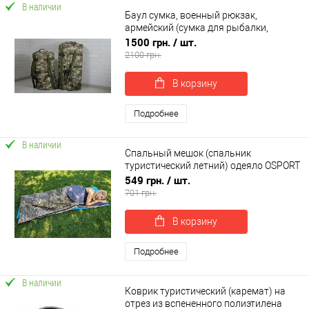
В наличии
Баул сумка, военный рюкзак,
армейский (сумка для рыбалки,
охоты, туризма) OSPORT малая 70
1500 грн.
/ шт.
литров (ty-0023)
2100 грн.
В корзину
Подробнее
В наличии
Спальный мешок (спальник
туристический летний) одеяло OSPORT
Лето Medium (FI-0046)
549 грн.
/ шт.
701 грн.
В корзину
Подробнее
В наличии
Коврик туристический (каремат) на
отрез из вспененного полиэтилена