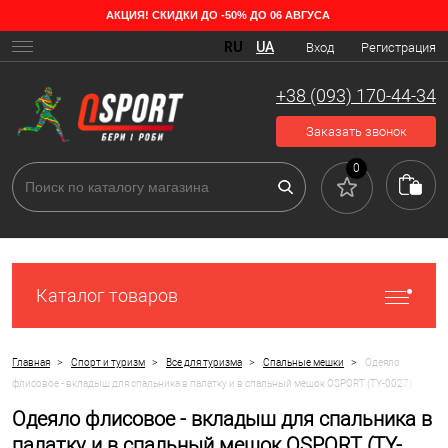
АКЦИЯ! СКИДКИ ДО -50% ДО 06 АВГУСА
RU
UA
Вход
Регистрация
+38 (093) 170-44-34
Заказать звонок
0
Каталог товаров
>
>
>
>
Главная
Спорт и туризм
Все для туризма
Спальные мешки
Одеяло
флисовое - вкладыш для спальника в палатку и в спальный мешок OSPORT (TY-0027)
Одеяло флисовое - вкладыш для спальника в
палатку и в спальный мешок OSPORT (TY-