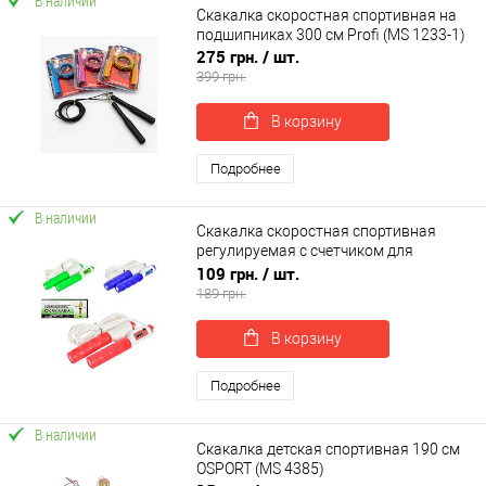
В наличии
Скакалка скоростная спортивная на
подшипниках 300 см Profi (MS 1233-1)
275 грн.
/ шт.
399 грн.
В корзину
Подробнее
В наличии
Скакалка скоростная спортивная
регулируемая с счетчиком для
кроссфита, бокса, фитнеса 270 см
109 грн.
/ шт.
OSPORT (MS 3316)
189 грн.
В корзину
Подробнее
В наличии
Скакалка детская спортивная 190 см
OSPORT (MS 4385)