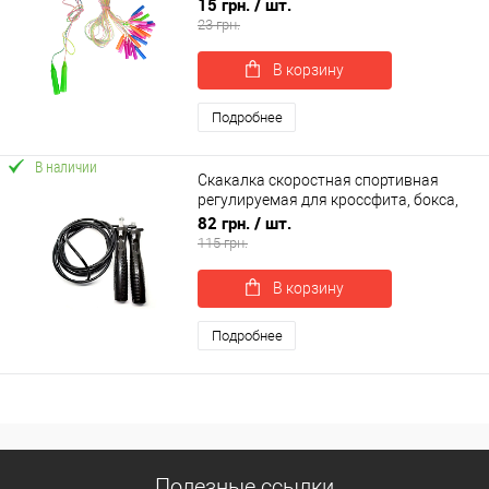
15 грн.
/ шт.
23 грн.
В корзину
Подробнее
В наличии
Скакалка скоростная спортивная
регулируемая для кроссфита, бокса,
фитнеса 260 см OSPORT (MS 3299-1)
82 грн.
/ шт.
115 грн.
В корзину
Подробнее
Полезные ссылки