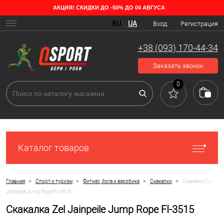
АКЦИЯ! СКИДКИ ДО -50% ДО 04 АВГУСА
RU
UA
Вход
Регистрация
+38 (093) 170-44-34
Заказать звонок
0
Каталог товаров
>
>
>
>
Главная
Спорт и туризм
Фитнес, йога и аэробика
Скакалки
Скакалка Zel
Jainpeile Jump Rope FI-3515
Скакалка Zel Jainpeile Jump Rope FI-3515