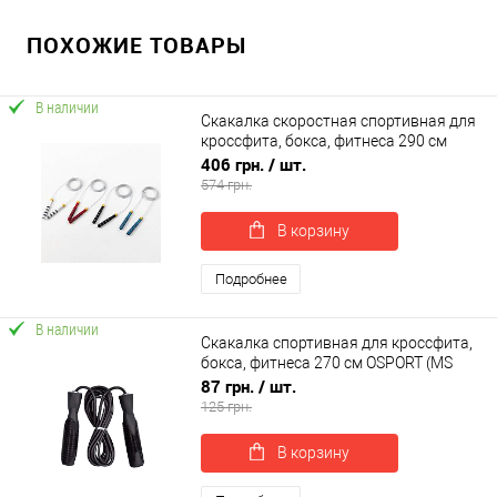
ПОХОЖИЕ ТОВАРЫ
В наличии
Скакалка скоростная спортивная для
кроссфита, бокса, фитнеса 290 см
OSPORT (MS 4614)
406 грн.
/ шт.
574 грн.
В корзину
Подробнее
В наличии
Скакалка спортивная для кроссфита,
бокса, фитнеса 270 см OSPORT (MS
0190)
87 грн.
/ шт.
125 грн.
В корзину