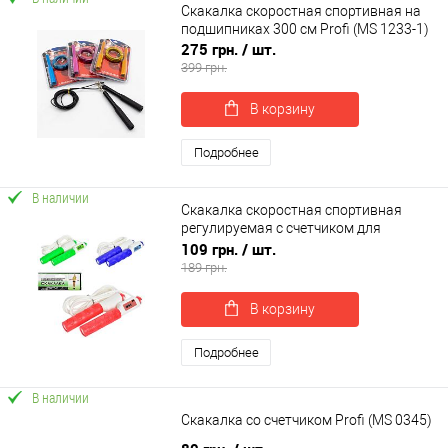
Скакалка скоростная спортивная на
подшипниках 300 см Profi (MS 1233-1)
275 грн.
/ шт.
399 грн.
В корзину
Подробнее
В наличии
Скакалка скоростная спортивная
регулируемая с счетчиком для
кроссфита, бокса, фитнеса 270 см
109 грн.
/ шт.
OSPORT (MS 3316)
189 грн.
В корзину
Подробнее
В наличии
Скакалка со счетчиком Profi (MS 0345)