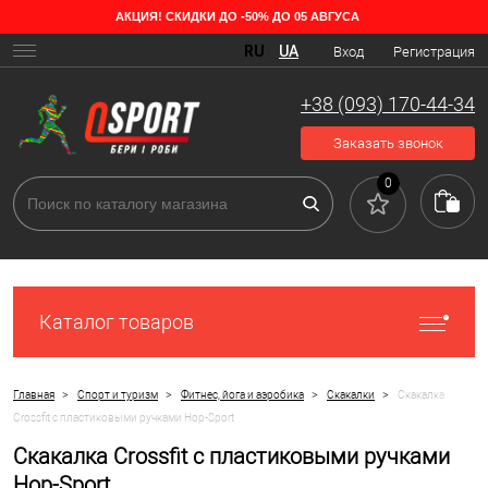
АКЦИЯ! СКИДКИ ДО -50% ДО 05 АВГУСА
RU
UA
Вход
Регистрация
+38 (093) 170-44-34
Заказать звонок
0
Каталог товаров
>
>
>
>
Главная
Спорт и туризм
Фитнес, йога и аэробика
Скакалки
Скакалка
Crossfit с пластиковыми ручками Hop-Sport
Скакалка Crossfit с пластиковыми ручками
Hop-Sport