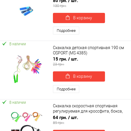
80 грн.
/ шт.
130 грн.
В корзину
Подробнее
В наличии
Скакалка детская спортивная 190 см
OSPORT (MS 4385)
15 грн.
/ шт.
23 грн.
В корзину
Подробнее
В наличии
Скакалка скоростная спортивная
регулируемая для кроссфита, бокса,
фитнеса 290 см OSPORT (MS 3765)
64 грн.
/ шт.
89 грн.