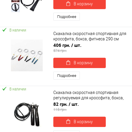
В корзину
Подробнее
В наличии
Скакалка скоростная спортивная для
кроссфита, бокса, фитнеса 290 см
OSPORT (MS 4614)
406 грн.
/ шт.
574 грн.
В корзину
Подробнее
В наличии
Скакалка скоростная спортивная
регулируемая для кроссфита, бокса,
фитнеса 260 см OSPORT (MS 3299-1)
82 грн.
/ шт.
115 грн.
В корзину