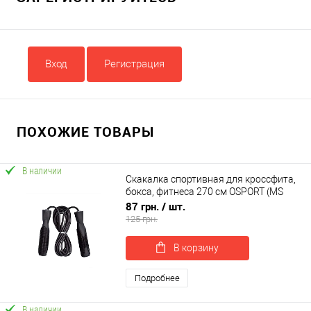
Вход
Регистрация
ПОХОЖИЕ ТОВАРЫ
В наличии
Скакалка спортивная для кроссфита,
бокса, фитнеса 270 см OSPORT (MS
0190)
87 грн.
/ шт.
125 грн.
В корзину
Подробнее
В наличии