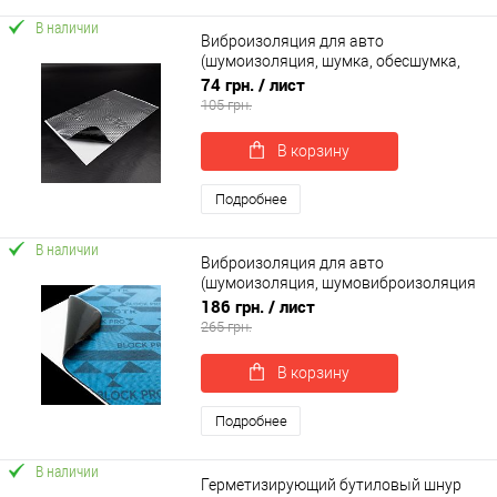
В наличии
Виброизоляция для авто
(шумоизоляция, шумка, обесшумка,
шумовиброизоляция автомобиля)
74 грн.
/ лист
SoundProOFF M1 (sp-0001)
105 грн.
В корзину
Подробнее
В наличии
Виброизоляция для авто
(шумоизоляция, шумовиброизоляция
автомобиля) SoundProOFF BLOCK PRO
186 грн.
/ лист
3мм (sp-0024)
265 грн.
В корзину
Подробнее
В наличии
Герметизирующий бутиловый шнур