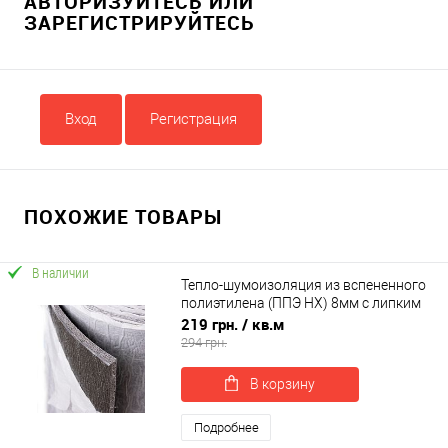
АВТОРИЗУЙТЕСЬ ИЛИ
ЗАРЕГИСТРИРУЙТЕСЬ
Вход
Регистрация
ПОХОЖИЕ ТОВАРЫ
В наличии
Тепло-шумоизоляция из вспененного
полиэтилена (ППЭ НХ) 8мм с липким
слоем
219 грн.
/ кв.м
294 грн.
В корзину
Подробнее