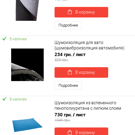
В корзину
Подробнее
В наличии
Шумоизоляция для авто
(шумовиброизоляция автомобиля)
SoundProOFF Sandwich 500х350х5мм
234 грн.
/ лист
(sp-0053)
329 грн.
В корзину
Подробнее
В наличии
Шумоизоляция из вспененного
пенополиуретана с липким слоем
SoundLine 7 PRO 100x75х0.7см (sp-
730 грн.
/ лист
0096)
1049 грн.
В корзину