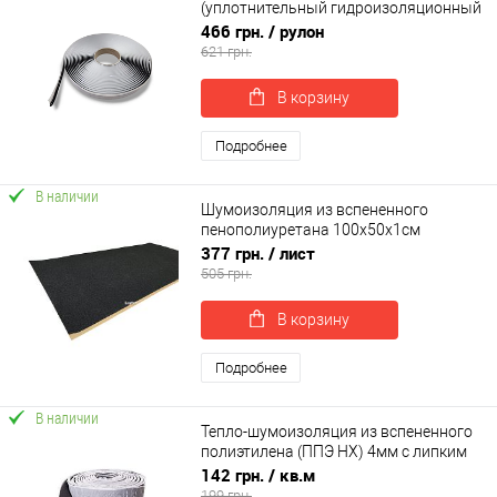
(уплотнительный гидроизоляционный
герметик) SoundProOFF ButylCord 7м
466 грн.
/ рулон
(sp-0022)
621 грн.
В корзину
Подробнее
В наличии
Шумоизоляция из вспененного
пенополиуретана 100х50х1см
SoundProOFF DAMPER Black 10 (sp-
377 грн.
/ лист
0050)
505 грн.
В корзину
Подробнее
В наличии
Тепло-шумоизоляция из вспененного
полиэтилена (ППЭ НХ) 4мм с липким
слоем
142 грн.
/ кв.м
199 грн.