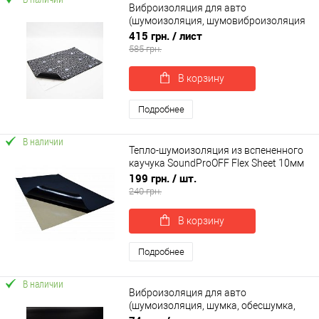
Виброизоляция для авто
(шумоизоляция, шумовиброизоляция
автомобиля) Acoustics SANDWICH
415 грн.
/ лист
700х500х8 мм (56434)
585 грн.
В корзину
Подробнее
В наличии
Тепло-шумоизоляция из вспененного
каучука SoundProOFF Flex Sheet 10мм
лист 80x50см
199 грн.
/ шт.
240 грн.
В корзину
Подробнее
В наличии
Виброизоляция для авто
(шумоизоляция, шумка, обесшумка,
шумовиброизоляция автомобиля)