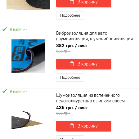
В корзину
Подробнее
В наличии
Виброизоляция для авто
(шумоизоляция, шумовиброизоляция
автомобиля) SoundProOFF MULTIMAT
382 грн.
/ лист
EVO 50*37см (sp-0025)
535 грн.
В корзину
Подробнее
В наличии
Шумоизоляция из вспененного
пенополиуретана с липким слоем
1000х500х8мм SoundProOFF Faton
436 грн.
/ лист
Black 8 (sp-0038)
585 грн.
В корзину