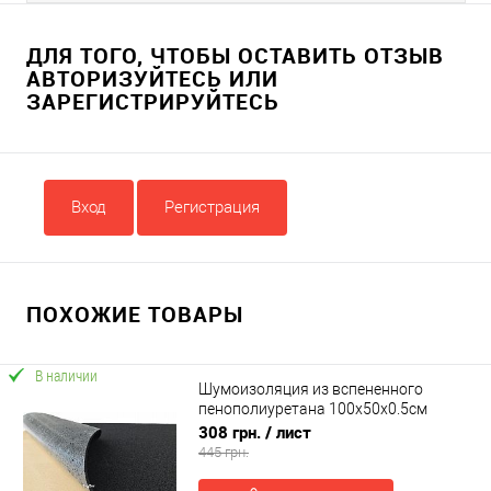
ДЛЯ ТОГО, ЧТОБЫ ОСТАВИТЬ ОТЗЫВ
АВТОРИЗУЙТЕСЬ ИЛИ
ЗАРЕГИСТРИРУЙТЕСЬ
Вход
Регистрация
ПОХОЖИЕ ТОВАРЫ
В наличии
Шумоизоляция из вспененного
пенополиуретана 100х50х0.5см
SoundProOFF DAMPER Black 5 (sp-
308 грн.
/ лист
0047)
445 грн.