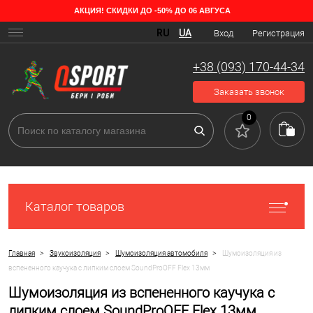
АКЦИЯ! СКИДКИ ДО -50% ДО 06 АВГУСА
RU
UA
Вход
Регистрация
+38 (093) 170-44-34
Заказать звонок
0
Каталог товаров
>
>
>
Главная
Звукоизоляция
Шумоизоляция автомобиля
Шумоизоляция из
вспененного каучука с липким слоем SoundProOFF Flex 13мм
Шумоизоляция из вспененного каучука с
липким слоем SoundProOFF Flex 13мм