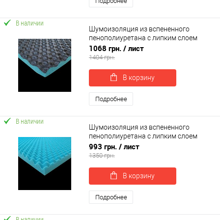
Подробнее
В наличии
Шумоизоляция из вспененного
пенополиуретана с липким слоем
100х75х1.5см SoundWave PRO 15 PU
1068 грн.
/ лист
(sp-0058)
1404 грн.
В корзину
Подробнее
В наличии
Шумоизоляция из вспененного
пенополиуретана с липким слоем
100х75х3.5см SoundWave PRO 35 (sp-
993 грн.
/ лист
0057)
1350 грн.
В корзину
Подробнее
В наличии