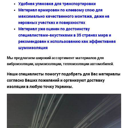
Удобная упаковка для транспортировки
Материал армирован по клеевому слою для
максимально качественного монтажа, даже на
неровных участках и поверхностях
Материал уже оценен по достоинству
специалистами-акустиками в 35 странах мира и
рекомендован к использованию как эффективная
шумоизоляция
Мы предлагаем широкий ассортимент материалов для
виброизоляции, шумоизоляции, теплоизоляции автомобилей.
Наши специалисты помогут подобрать для Вас материалы
согласно Ваших пожеланий и организуют доставку
изоляции в любую точку Украины.