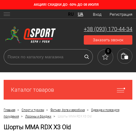
АКЦИЯ! СКИДКИ ДО -50% ДО 08 ИЮЛЯ
RU
UA
Вход
Регистрация
+38 (093) 170-44-34
Заказать звонок
0
Каталог товаров
>
>
>
Главная
Спорт и туризм
Фитнес, йога и аэробика
Одежда и пояса для
>
>
похудения
Лосины и бриджи
Шорты MMA RDX X3 Old
Шорты MMA RDX X3 Old