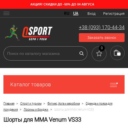
АКЦИЯ! СКИДКИ ДО -50% ДО 04 АВГУСА
RU
UA
Вход
Регистрация
+38 (093) 170-44-34
Заказать звонок
0
Каталог товаров
>
>
>
Главная
Спорт и туризм
Фитнес, йога и аэробика
Одежда и пояса для
>
>
похудения
Лосины и бриджи
Шорты для ММА Venum VS33
Шорты для ММА Venum VS33