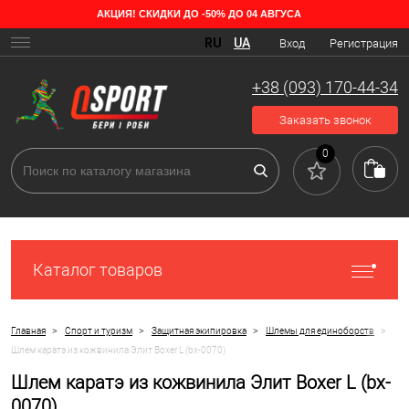
АКЦИЯ! СКИДКИ ДО -50% ДО 04 АВГУСА
RU
UA
Вход
Регистрация
+38 (093) 170-44-34
Заказать звонок
0
Каталог товаров
>
>
>
>
Главная
Спорт и туризм
Защитная экипировка
Шлемы для единоборств
Шлем каратэ из кожвинила Элит Boxer L (bx-0070)
Шлем каратэ из кожвинила Элит Boxer L (bx-
0070)