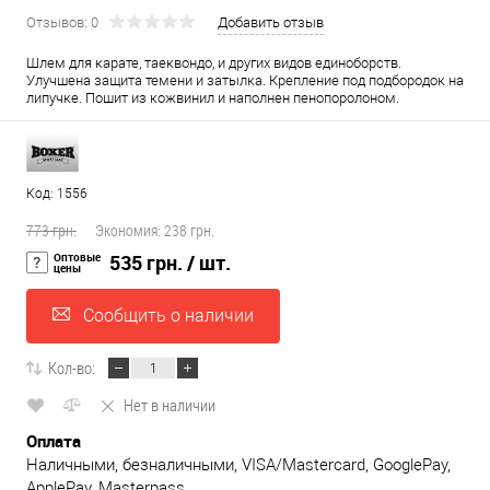
Отзывов: 0
Добавить отзыв
Шлем для карате, таеквондо, и других видов единоборств.
Улучшена защита темени и затылка. Крепление под подбородок на
липучке. Пошит из кожвинил и наполнен пенопоролоном.
Код: 1556
773 грн.
Экономия:
238 грн.
Оптовые
535 грн.
/ шт.
цены
Сообщить о наличии
Кол-во:
Нет в наличии
Оплата
Наличными, безналичными, VISA/Mastercard, GooglePay,
ApplePay, Masterpass