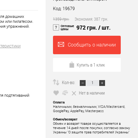
Код: 19679
для домашних
1359 грн.
Экономия:
387 грн.
ом или пилатесом.
Оптовые
972 грн.
/ шт.
ния упражнений.
цены
Сообщить о наличии
ктеристики
Купить в 1 клик
Кол-во:
Нет в наличии
ля подтягиваний
Оплата
Наличными, безналичными, VISA/Mastercard,
GooglePay, ApplePay, Masterpass
Обмен/возврат
Обмен и возврат товара осуществляется в
течение 14 дней после покупки, согласно закону
Украины "О защите прав потребителей Украины"