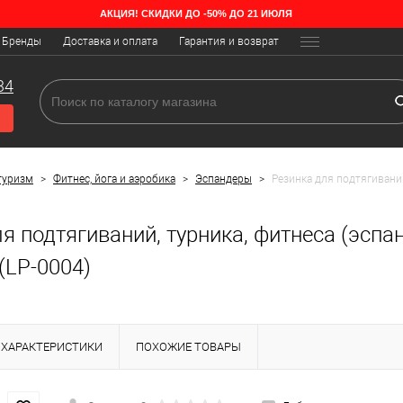
АКЦИЯ! СКИДКИ ДО -50% ДО 21 ИЮЛЯ
Бренды
Доставка и оплата
Гарантия и возврат
34
туризм
>
Фитнес, йога и аэробика
>
Эспандеры
>
Резинка для подтягиваний
я подтягиваний, турника, фитнеса (эсп
 (LP-0004)
ХАРАКТЕРИСТИКИ
ПОХОЖИЕ ТОВАРЫ