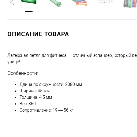
ОПИСАНИЕ ТОВАРА
Латексная петля для фитнеса — отличный эспандер, который вез
улице!
Особенности:
Длина по окружности: 2080 мм
Ширина: 45 мм
Толщина: 4.5 мм
Вес: 360 г
Сопротивление: 19 — 56 кг.
Подробнее:
https://rozetka.com.ua/onhillsport_lp_0004/p7
Подробнее:
https://rozetka.com.ua/onhillsport_lp_0003/p71377576/