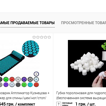
равнению
Купить в 1 клик
К сравнению
Купить в 1 к
аличии
В избранное
В наличии
В избранное
АМЫЕ ПРОДАВАЕМЫЕ ТОВАРЫ
ПРОСМОТРЕННЫЕ ТОВА
оврик Аппликатор Кузнецова +
Губка поролоновая для гидроп
жер для спины/шеи/ног/стоп/
(беспочвенная система выращ
OSPORT Pro (apl-011)
45 грн.
растений) для сада, аквариума 
1 грн.
Оптовые
/ комплект
/ шт.
цены