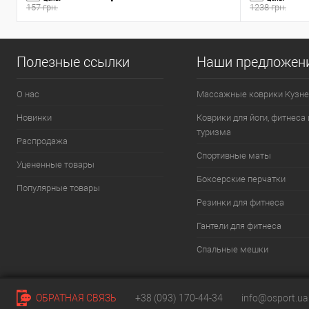
157 грн.
1238 грн.
Полезные ссылки
Наши предложен
О нас
Массажные коврики Кузне
Новинки
Коврики для йоги, фитнеса 
туризма
Распродажа
Спортивные маты
Уцененные товары
Боксерские перчатки
Популярные товары
Резинки для фитнеса
Гантели для фитнеса
Спальные мешки
ОБРАТНАЯ СВЯЗЬ
+38 (093) 170-44-34
info@osport.ua