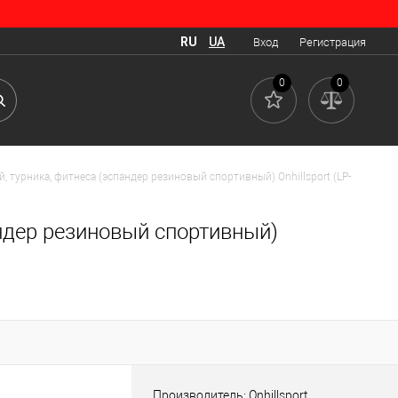
RU
UA
Вход
Регистрация
0
0
, турника, фитнеса (эспандер резиновый спортивный) Onhillsport (LP-
андер резиновый спортивный)
Производитель: Onhillsport