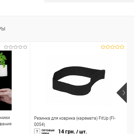
лик
К сравнению
В наличии
РЫ
оники
М
Резинка для коврика (каремата) FitUp (FI-
ивания
в
0054)
(R-00104)
14 грн.
г
Оптовые
/ шт.
цены