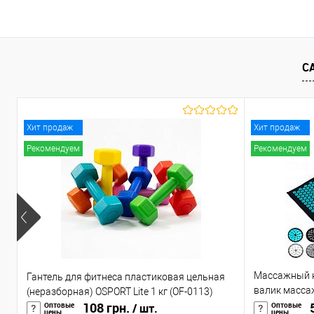
Купить в 1 клик
К сравнению
Купить в 1 клик
К с
В избранное
В наличии
В избранное
В н
С
Хит продаж
Хит продаж
Рекомендуем
Рекомендуем
Массажный к
Гантель для фитнеса пластиковая цельная
валик масса
(неразборная) OSPORT Lite 1 кг (OF-0113)
108 грн.
головы/тела 
5
Оптовые
Оптовые
/ шт.
цены
цены