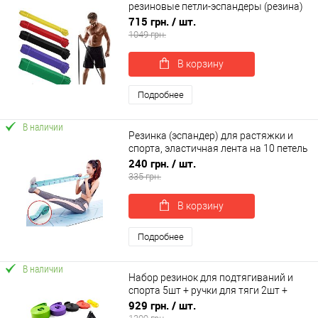
резиновые петли-эспандеры (резина)
для фитнеса OSPORT (OF-0256)
715 грн.
/ шт.
1049 грн.
В корзину
Подробнее
В наличии
Резинка (эспандер) для растяжки и
спорта, эластичная лента на 10 петель
2шт OSPORT 120см (MS 4817)
240 грн.
/ шт.
335 грн.
В корзину
Подробнее
В наличии
Набор резинок для подтягиваний и
спорта 5шт + ручки для тяги 2шт +
дверной якорь OSPORT Set 107 (n-
929 грн.
/ шт.
0137)