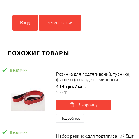
Вход
Регистрация
ПОХОЖИЕ ТОВАРЫ
В наличии
Резинка для подтягиваний, турника,
фитнеса (эспандер резиновый
спортивный) 2100x30 мм OSPORT (MS
414 грн.
/ шт.
2236-3)
956 грн.
В корзину
Подробнее
В наличии
Набор резинок для подтягиваний 5шт,