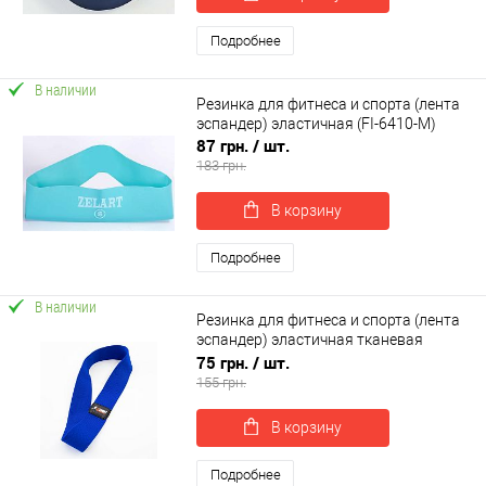
Подробнее
В наличии
Резинка для фитнеса и спорта (лента
эспандер) эластичная (FI-6410-M)
87 грн.
/ шт.
183 грн.
В корзину
Подробнее
В наличии
Резинка для фитнеса и спорта (лента
эспандер) эластичная тканевая
OSPORT Pro M (OF-0191)
75 грн.
/ шт.
155 грн.
В корзину
Подробнее