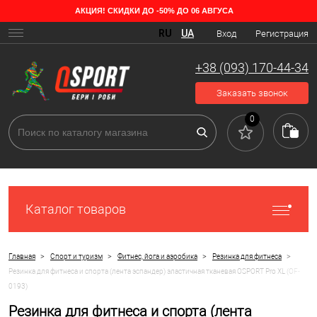
АКЦИЯ! СКИДКИ ДО -50% ДО 06 АВГУСА
RU
UA
Вход
Регистрация
+38 (093) 170-44-34
Заказать звонок
0
Каталог товаров
>
>
>
>
Главная
Спорт и туризм
Фитнес, йога и аэробика
Резинка для фитнеса
Резинка для фитнеса и спорта (лента эспандер) эластичная тканевая OSPORT Pro XL (OF-
0193)
Резинка для фитнеса и спорта (лента