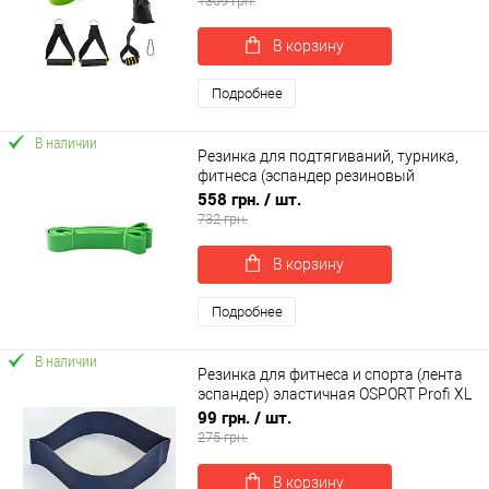
1309 грн.
В корзину
Подробнее
В наличии
Резинка для подтягиваний, турника,
фитнеса (эспандер резиновый
спортивный) 2080x44 мм OSPORT (MS
558 грн.
/ шт.
1878)
732 грн.
В корзину
Подробнее
В наличии
Резинка для фитнеса и спорта (лента
эспандер) эластичная OSPORT Profi XL
(MS 3009)
99 грн.
/ шт.
275 грн.
В корзину