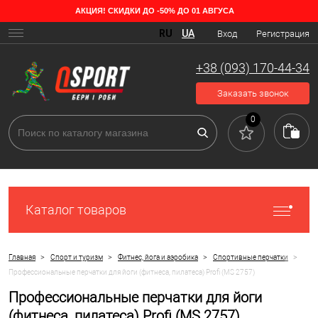
АКЦИЯ! СКИДКИ ДО -50% ДО 01 АВГУСА
RU
UA
Вход
Регистрация
+38 (093) 170-44-34
Заказать звонок
0
Каталог товаров
>
>
>
>
Главная
Спорт и туризм
Фитнес, йога и аэробика
Спортивные перчатки
Профессиональные перчатки для йоги (фитнеса, пилатеса) Profi (MS 2757)
Профессиональные перчатки для йоги
(фитнеса, пилатеса) Profi (MS 2757)