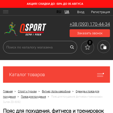
АКЦИЯ! СКИДКИ ДО -50% ДО 05 АВГУСА
RU
UA
Вход
Регистрация
+38 (093) 170-44-34
Заказать звонок
0
Каталог товаров
>
>
>
Главная
Спорт и туризм
Фитнес, йога и аэробика
Одежда и пояса для
>
>
похудения
Пояса для похудения
Пояс для похудения, фитнеса и тренировок
Sunex ZD-3052
Пояс для похудения, фитнеса и тренировок