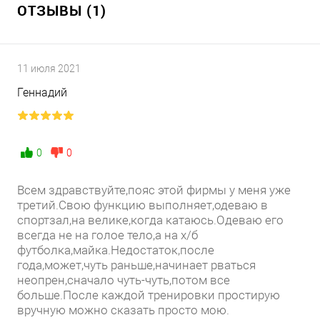
ОТЗЫВЫ (1)
11 июля 2021
Геннадий
0
0
Всем здравствуйте,пояс этой фирмы у меня уже
третий.Свою функцию выполняет,одеваю в
спортзал,на велике,когда катаюсь.Одеваю его
всегда не на голое тело,а на х/б
футболка,майка.Недостаток,после
года,может,чуть раньше,начинает рваться
неопрен,сначало чуть-чуть,потом все
больше.После каждой тренировки простирую
вручную можно сказать просто мою.