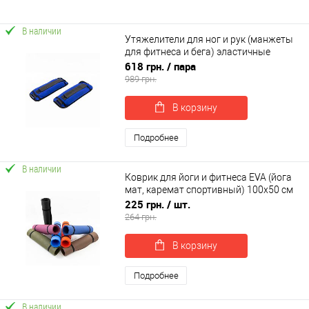
В наличии
Утяжелители для ног и рук (манжеты
для фитнеса и бега) эластичные
OSPORT Pro 2шт по 2.5кг (OF-0064)
618 грн.
/ пара
989 грн.
В корзину
Подробнее
В наличии
Коврик для йоги и фитнеса EVA (йога
мат, каремат спортивный) 100х50 см
OSPORT Yoga Pro Micro 3мм (OF-0244)
225 грн.
/ шт.
264 грн.
В корзину
Подробнее
В наличии