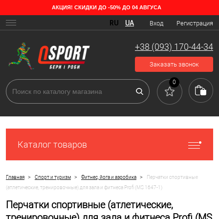
АКЦИЯ! СКИДКИ ДО -50% ДО 04 АВГУСА
RU
UA
Вход
Регистрация
+38 (093) 170-44-34
Заказать звонок
0
Каталог товаров
>
>
>
Главная
Спорт и туризм
Фитнес, йога и аэробика
Перчатки спортивные
(атлетические, тренировочные) для зала и фитнеса Profi (MS 1647-1)
Перчатки спортивные (атлетические,
тренировочные) для зала и фитнеса Profi (MS