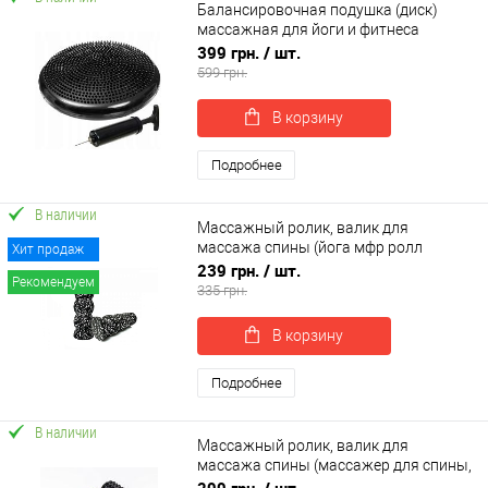
Балансировочная подушка (диск)
массажная для йоги и фитнеса
(массажер для ног/стоп) + насос
399 грн.
/ шт.
OSPORT (OF-0300)
599 грн.
В корзину
Подробнее
В наличии
Массажный ролик, валик для
массажа спины (йога мфр ролл
Хит продаж
массажер для шеи, ног) OSPORT EPP
239 грн.
/ шт.
Рекомендуем
30*10см (MS 3707)
335 грн.
В корзину
Подробнее
В наличии
Массажный ролик, валик для
массажа спины (массажер для спины,
шеи, ног) OSPORT 33*13см (MS 0857-4)