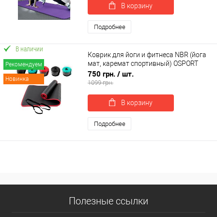
В корзину
Подробнее
В наличии
Коврик для йоги и фитнеса NBR (йога
мат, каремат спортивный) OSPORT
Рекомендуем
Mat Pro Plus 1см (OF-0276)
750 грн.
/ шт.
Новинка
1099 грн.
В корзину
Подробнее
Полезные ссылки