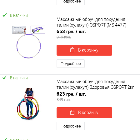
Подробнее
В наличии
Массажный обруч для похудения
талии (хулахуп) OSPORT (MS 4477)
653 грн.
/ шт.
919 грн.
В корзину
Подробнее
В наличии
Массажный обруч для похудения
талии (хулахуп) Здоровья OSPORT 2кг
(OF-0126)
623 грн.
/ шт.
849 грн.
В корзину
Подробнее