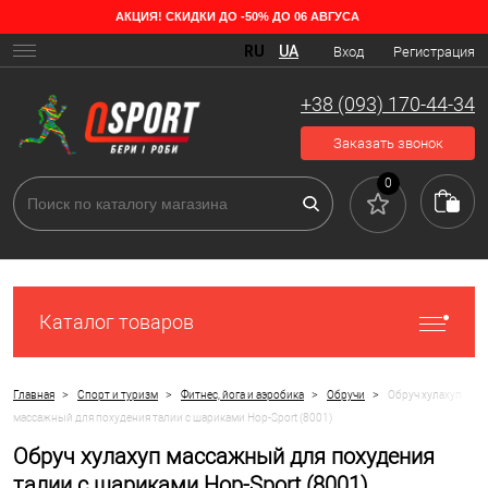
АКЦИЯ! СКИДКИ ДО -50% ДО 06 АВГУСА
RU
UA
Вход
Регистрация
+38 (093) 170-44-34
Заказать звонок
0
Каталог товаров
>
>
>
>
Главная
Спорт и туризм
Фитнес, йога и аэробика
Обручи
Обруч хулахуп
массажный для похудения талии c шариками Hop-Sport (8001)
Обруч хулахуп массажный для похудения
талии c шариками Hop-Sport (8001)