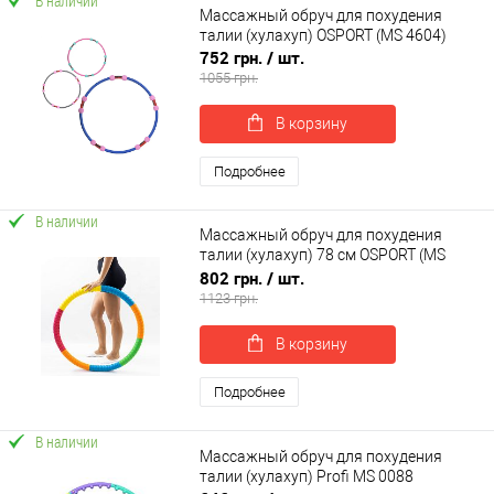
В наличии
Массажный обруч для похудения
талии (хулахуп) OSPORT (MS 4604)
752 грн.
/ шт.
1055 грн.
В корзину
Подробнее
В наличии
Массажный обруч для похудения
талии (хулахуп) 78 см OSPORT (MS
4662)
802 грн.
/ шт.
1123 грн.
В корзину
Подробнее
В наличии
Массажный обруч для похудения
талии (хулахуп) Profi MS 0088