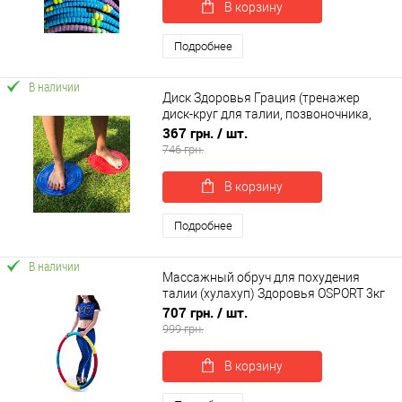
В корзину
Подробнее
В наличии
Диск Здоровья Грация (тренажер
диск-круг для талии, позвоночника,
пресса) металлический OSPORT (FI-
367 грн.
/ шт.
0107)
746 грн.
В корзину
Подробнее
В наличии
Массажный обруч для похудения
талии (хулахуп) Здоровья OSPORT 3кг
(OF-0127)
707 грн.
/ шт.
999 грн.
В корзину