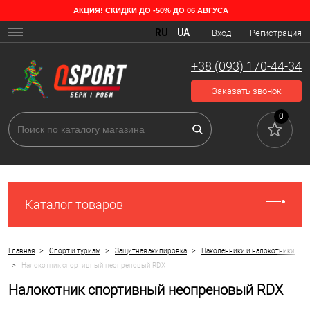
АКЦИЯ! СКИДКИ ДО -50% ДО 06 АВГУСА
RU
UA
Вход
Регистрация
+38 (093) 170-44-34
Заказать звонок
0
Каталог товаров
>
>
>
Главная
Спорт и туризм
Защитная экипировка
Наколенники и налокотники
>
Налокотник спортивный неопреновый RDX
Налокотник спортивный неопреновый RDX