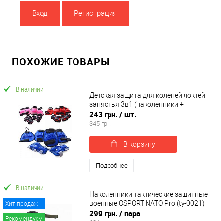
Вход
Регистрация
ПОХОЖИЕ ТОВАРЫ
В наличии
Детская защита для коленей локтей
запястья 3в1 (наколенники +
налокотники + защита запястья)
243 грн.
/ шт.
OSPORT (MS 0335)
345 грн.
В корзину
Подробнее
В наличии
Наколенники тактические защитные
военные OSPORT NATO Pro (ty-0021)
Хит продаж
299 грн.
/ пара
Рекомендуем